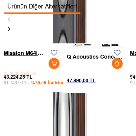
Ürünün Diğer Alternatifleri
Mission M64i
Mo
Q Acoustics Concept
Hoparlör
RX
40 Hoparlör
- 
43.224,25 TL
94
61.748,93 TL
99
47.890,00 TL
61.748,93 TL
%
30.00
İndirim
99