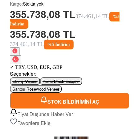
Kargo
:
Stokta yok
355.738,08 TL
374.461,14 TL
%
5
İndirim
355.738,08 TL
374.461,14 TL
%
5
İndirim
✓
TRY
,
USD
,
EUR
,
GBP
Seçenekler
:
Ebony Veneer
Piano Black Lacquer
Santos Rosewood Veneer
STOK BİLDİRİMİNİ AÇ
Fiyat Düşünce Haber Ver
Favorilere Ekle