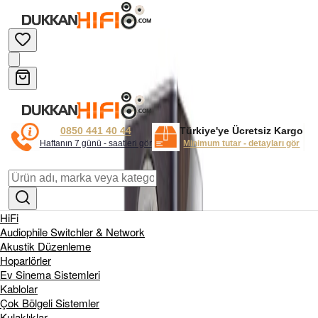
0850 441 40 44
Türkiye'ye Ücretsiz Kargo
Haftanın 7 günü - saatleri gör
Minimum tutar - detayları gör
HiFi
Audiophile Switchler & Network
Akustik Düzenleme
Hoparlörler
Ev Sinema Sistemleri
Kablolar
Çok Bölgeli Sistemler
Kulaklıklar