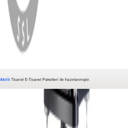
WhatsApp
Facebook
Instagram
YouTube
X
Copyright
2026
Dükkan Hifi
.
Tüm Hakları Saklıdır
Çerez Yönetimi
Kullanım Koşulları ve Gizlilik
KVKK Bildirimi
Akıllı
Ticaret
E-Ticaret Paketleri
ile hazırlanmıştır.
WhatsApp
0850 441 40 44