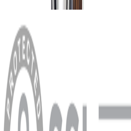
MENÜ
Anasayfa
Hakkımızda
Blog
MÜŞTERİ HİZMETLERİ
Hesabım
Sipariş Sorgulama
Banka Hesap Bilgileri
YARDIM VE DESTEK
Ödeme ve Teslimat Şartları
Garanti ve İade Şartları