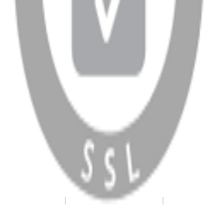
WhatsApp
Facebook
Instagram
YouTube
X
Copyright
2026
Dükkan Hifi
.
Tüm Hakları Saklıdır
Çerez Yönetimi
Kullanım Koşulları ve Gizlilik
KVKK Bildirimi