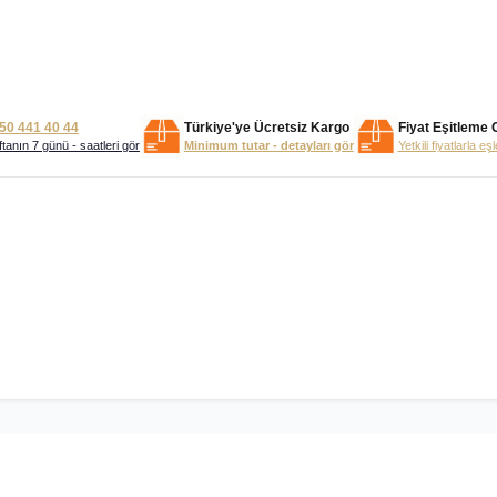
50 441 40 44
Türkiye'ye Ücretsiz Kargo
Fiyat Eşitleme 
tanın 7 günü - saatleri gör
Minimum tutar - detayları gör
Yetkili fiyatlarla eş