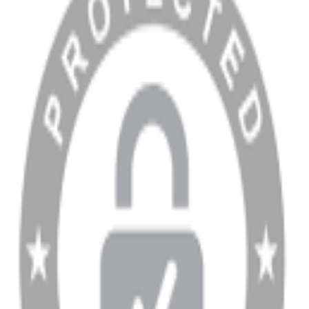
Blog
MÜŞTERİ HİZMETLERİ
Hesabım
Sipariş Sorgulama
Banka Hesap Bilgileri
YARDIM VE DESTEK
Ödeme ve Teslimat Şartları
Garanti ve İade Şartları
info@dukkanhifi.com
0850 441 40 44
info@dukkanhifi.com
0850 441 40 44
Çalışma Saatleri:
Pazartesi - Cuma 09:30 - 19:30, Cumartesi 10:00 - 18:00