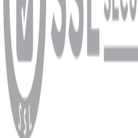
WhatsApp
Facebook
Instagram
YouTube
X
Copyright
2026
Dükkan Hifi
.
Tüm Hakları Saklıdır
Çerez Yönetimi
Kullanım Koşulları ve Gizlilik
KVKK Bildirimi