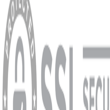
Hakkımızda
Blog
MÜŞTERİ HİZMETLERİ
Hesabım
Sipariş Sorgulama
Banka Hesap Bilgileri
YARDIM VE DESTEK
Ödeme ve Teslimat Şartları
Garanti ve İade Şartları
info@dukkanhifi.com
0850 441 40 44
info@dukkanhifi.com
0850 441 40 44
Çalışma Saatleri:
Pazartesi - Cuma 09:30 - 19:30, Cumartesi 10:00 - 18:00