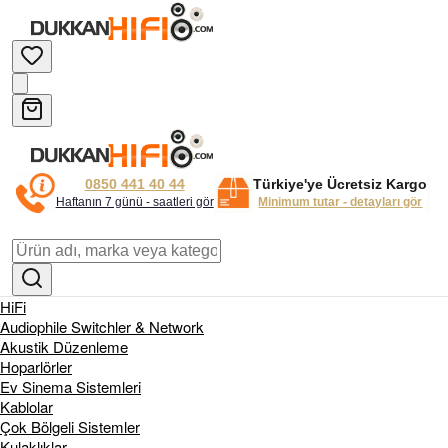
0850 441 40 44
Türkiye'ye Ücretsiz Kargo
Haftanın 7 günü - saatleri gör
Minimum tutar - detayları gör
HiFi
Audiophile Switchler & Network
Akustik Düzenleme
Hoparlörler
Ev Sinema Sistemleri
Kablolar
Çok Bölgeli Sistemler
Kulaklıklar