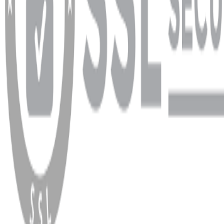
WhatsApp
Facebook
Instagram
YouTube
X
Copyright
2026
Dükkan Hifi
.
Tüm Hakları Saklıdır
Çerez Yönetimi
Kullanım Koşulları ve Gizlilik
KVKK Bildirimi