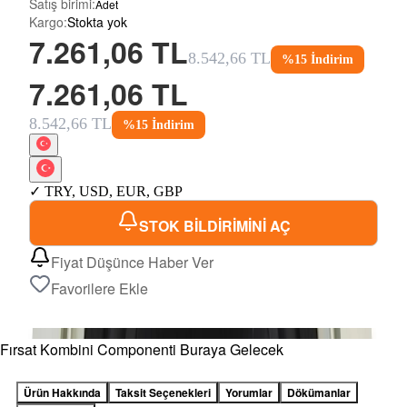
Satış birimi
:
Adet
Kargo
:
Stokta yok
7.261,06 TL
8.542,66 TL
%
15
İndirim
7.261,06 TL
8.542,66 TL
%
15
İndirim
✓
TRY
,
USD
,
EUR
,
GBP
STOK BİLDİRİMİNİ AÇ
Fiyat Düşünce Haber Ver
Favorilere Ekle
Fırsat Kombini Componenti Buraya Gelecek
Ürün Hakkında
Taksit Seçenekleri
Yorumlar
Dökümanlar