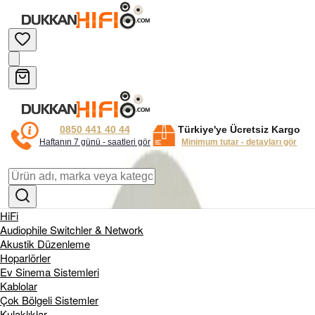
0850 441 40 44
Türkiye'ye Ücretsiz Kargo
Haftanın 7 günü - saatleri gör
Minimum tutar - detayları gör
HiFi
Audiophile Switchler & Network
Akustik Düzenleme
Hoparlörler
Ev Sinema Sistemleri
Kablolar
Çok Bölgeli Sistemler
Kulaklıklar