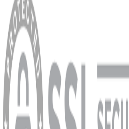
Anasayfa
Hakkımızda
Blog
MÜŞTERİ HİZMETLERİ
Hesabım
Sipariş Sorgulama
Banka Hesap Bilgileri
YARDIM VE DESTEK
Ödeme ve Teslimat Şartları
Garanti ve İade Şartları
info@dukkanhifi.com
0850 441 40 44
info@dukkanhifi.com
0850 441 40 44
Çalışma Saatleri:
Pazartesi - Cuma 09:30 - 19:30, Cumartesi 10:00 - 18:00