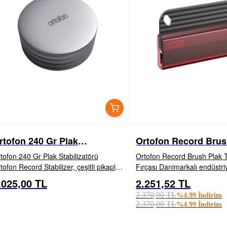
rtofon 240 Gr Plak
Ortofon Record Brus
tabilizatörü
Temizleme Fırçası
tofon 240 Gr Plak Stabilizatörü
Ortofon Record Brush Plak
tofon Record Stabilizer, çeşitli pikapları
Fırçası Danimarkalı endüstriyel tasarımcı
sursuz bir şekilde tamamlayacak
M&oslash;ller Jensen Innova
.025,00 TL
2.251,52 TL
İNCELE
EKLE
İNCELE
EKL
kilde titizlikle tasarlanmış Standart ve
Design tarafından tasarlana
2.370,00 TL
%
4.99
İndirim
ır olmak üzere ik...
Plak Fırçası, her m&uu...
2.370,00 TL
%
4.99
İndirim