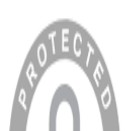
MENÜ
Anasayfa
Hakkımızda
Blog
MÜŞTERİ HİZMETLERİ
Hesabım
Sipariş Sorgulama
Banka Hesap Bilgileri
YARDIM VE DESTEK
Ödeme ve Teslimat Şartları
Garanti ve İade Şartları