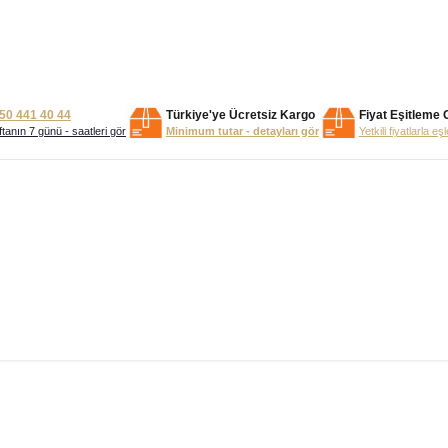
50 441 40 44
Türkiye'ye Ücretsiz Kargo
Fiyat Eşitleme 
tanın 7 günü - saatleri gör
Minimum tutar - detayları gör
Yetkili fiyatlarla eş