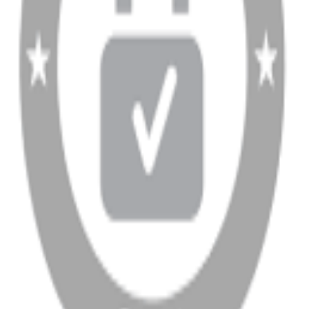
info@dukkanhifi.com
0850 441 40 44
info@dukkanhifi.com
0850 441 40 44
Çalışma Saatleri:
Pazartesi - Cuma 09:30 - 19:30, Cumartesi 10:00 - 18:00