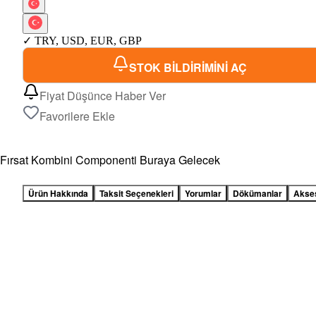
✓
TRY
,
USD
,
EUR
,
GBP
STOK BİLDİRİMİNİ AÇ
Fiyat Düşünce Haber Ver
Favorilere Ekle
Fırsat Kombini Componenti Buraya Gelecek
Ürün Hakkında
Taksit Seçenekleri
Yorumlar
Dökümanlar
Akse