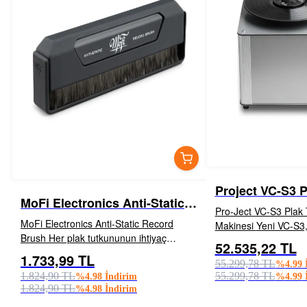
Project VC-S3 
MoFi Electronics Anti-Static
Makinesi
Pro-Ject VC-S3 Plak
Record Brush
MoFi Electronics Anti-Static Record
Makinesi Yeni VC-S3, tamamen yeni
Brush Her plak tutkununun ihtiyaç
üstün özelliklere sah
52.535,22 TL
duyduğu tek aksesuar Yeni bir plak
İNCELE
plak temizleme makine
1.733,99 TL
55.299,78 TL
İNCELE
EKLE
%
4.99
İ
fiyatından daha düşük bir maliyetle, MoFi
plaklar özel bir bakım 
1.824,90 TL
55.299,78 TL
%
4.98
İndirim
%
4.99
İ
Anti-Static Record Brush...
1.824,90 TL
%
4.98
İndirim