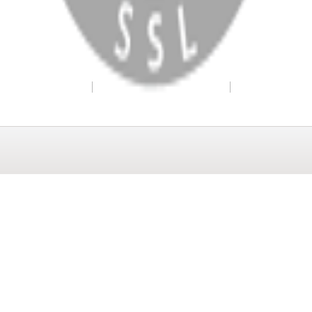
WhatsApp
Facebook
Instagram
YouTube
X
Copyright
2026
Dükkan Hifi
.
Tüm Hakları Saklıdır
Çerez Yönetimi
Kullanım Koşulları ve Gizlilik
KVKK Bildirimi
WhatsApp
0850 441 40 44