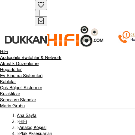
08
Haf
HiFi
Audiophile Switchler & Network
Akustik Düzenleme
Hoparlörler
Ev Sinema Sistemleri
Kablolar
Çok Bölgeli Sistemler
Kulaklıklar
Sehpa ve Standlar
Marin Grubu
Ana Sayfa
>
HiFi
>
Analog Köşesi
>
Plak Aksesuarları