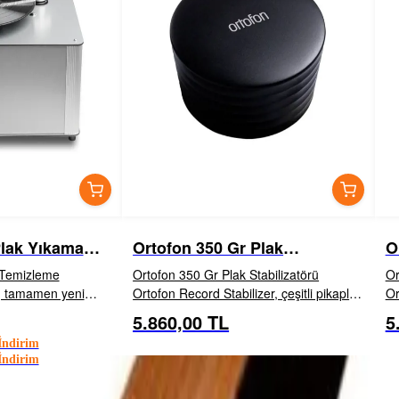
Plak Yıkama
Ortofon 350 Gr Plak
O
Stabilizatörü
S
 Temizleme
Ortofon 350 Gr Plak Stabilizatörü
Or
Ortofon Record Stabilizer, çeşitli pikapları
Or
ip yeni premium
kusursuz bir şekilde tamamlayacak
ku
5.860,00 TL
5
EKLE
İNCELE
EKLE
mizdir. Vinil
şekilde titizlikle tasarlanmış Standart ve
şe
ndirim
gerektirir. Plağı ...
Ağır olmak üzere ik...
Ağ
ndirim