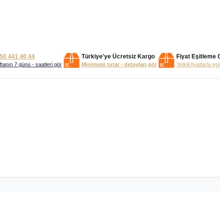
50 441 40 44
Türkiye'ye Ücretsiz Kargo
Fiyat Eşitleme 
tanın 7 günü - saatleri gör
Minimum tutar - detayları gör
Yetkili fiyatlarla eş