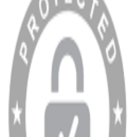
Blog
MÜŞTERİ HİZMETLERİ
Hesabım
Sipariş Sorgulama
Banka Hesap Bilgileri
YARDIM VE DESTEK
Ödeme ve Teslimat Şartları
Garanti ve İade Şartları
info@dukkanhifi.com
0850 441 40 44
info@dukkanhifi.com
0850 441 40 44
Çalışma Saatleri:
Pazartesi - Cuma 09:30 - 19:30, Cumartesi 10:00 - 18:00