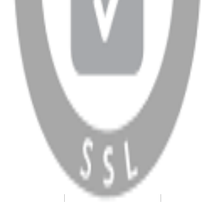
WhatsApp
Facebook
Instagram
YouTube
X
Copyright
2026
Dükkan Hifi
.
Tüm Hakları Saklıdır
Çerez Yönetimi
Kullanım Koşulları ve Gizlilik
KVKK Bildirimi