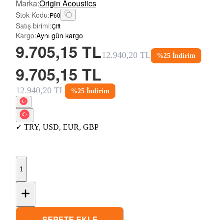
Marka
:
Origin Acoustics
Stok Kodu
:
P60
Satış birimi
:
Çift
Kargo
:
Aynı gün kargo
9.705,15 TL
12.940,20 TL
%
25
İndirim
9.705,15 TL
12.940,20 TL
%
25
İndirim
✓
TRY
,
USD
,
EUR
,
GBP
1
SEPETE EKLE