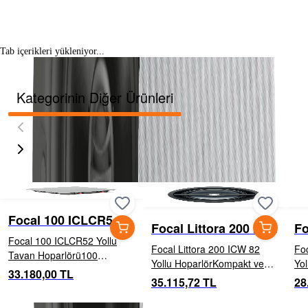
Tab içerikleri yükleniyor...
Kategorinin Diğer Ürünleri
Focal 100 ICLCR5
Focal Littora 200 ICW
Fo
Focal 100 ICLCR52 Yollu
8
6
Focal Littora 200 ICW 82
Foc
Tavan Hoparlörü100
Yollu HoparlörKompakt ve
Yo
ICLCR5, kompakt boyutlara
33.180,00 TL
güçlü yapısıyla bu 20 cm
yük
35.115,72 TL
28
sahip, yüksek performanslı
hoparlör, IP65 sertifikalı Iris
day
bir tavan hoparlörüdür.
diyaframı sayesinde çevresel
duv