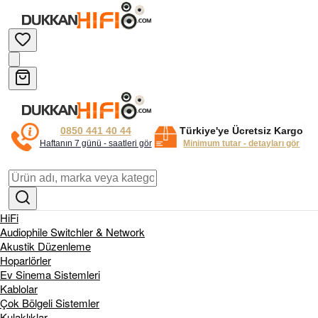
0850 441 40 44
Türkiye'ye Ücretsiz Kargo
Haftanın 7 günü - saatleri gör
Minimum tutar - detayları gör
HiFi
Audiophile Switchler & Network
Akustik Düzenleme
Hoparlörler
Ev Sinema Sistemleri
Kablolar
Çok Bölgeli Sistemler
Kulaklıklar