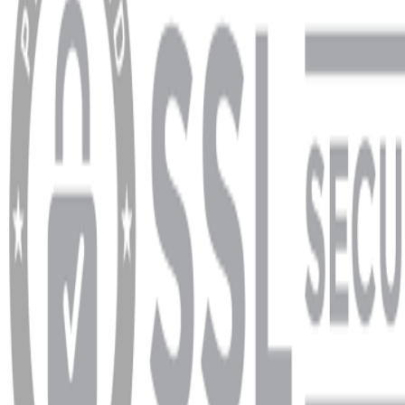
YARDIM VE DESTEK
Ödeme ve Teslimat Şartları
Garanti ve İade Şartları
info@dukkanhifi.com
0850 441 40 44
info@dukkanhifi.com
0850 441 40 44
Çalışma Saatleri:
Pazartesi - Cuma 09:30 - 19:30, Cumartesi 10:00 - 18:00