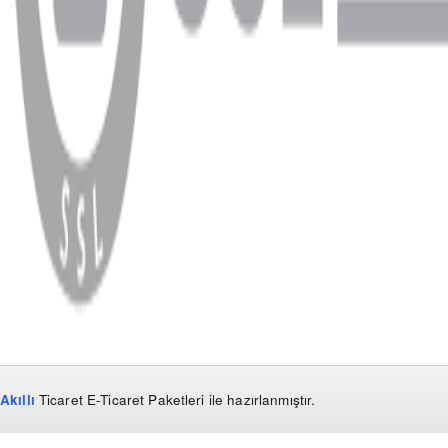
WhatsApp
Facebook
Instagram
YouTube
X
Copyright
2026
Dükkan Hifi
.
Tüm Hakları Saklıdır
Çerez Yönetimi
Kullanım Koşulları ve Gizlilik
KVKK Bildirimi
Akıllı
Ticaret
E-Ticaret Paketleri
ile hazırlanmıştır.