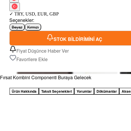
✓
TRY
,
USD
,
EUR
,
GBP
Seçenekler
:
Beyaz
Kırmızı
STOK BİLDİRİMİNİ AÇ
Fiyat Düşünce Haber Ver
Favorilere Ekle
Fırsat Kombini Componenti Buraya Gelecek
Ürün Hakkında
Taksit Seçenekleri
Yorumlar
Dökümanlar
Akse