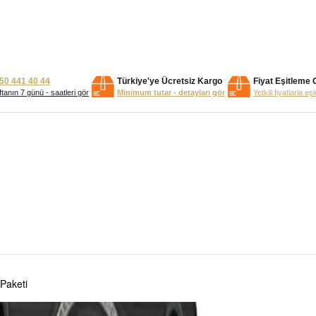
50 441 40 44
Türkiye'ye Ücretsiz Kargo
Fiyat Eşitleme 
tanın 7 günü - saatleri gör
Minimum tutar - detayları gör
Yetkili fiyatlarla eş
 Paketi