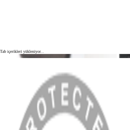
Tab içerikleri yükleniyor...
MENÜ
Anasayfa
Hakkımızda
Blog
MÜŞTERİ HİZMETLERİ
Hesabım