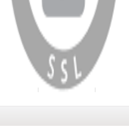
WhatsApp
Facebook
Instagram
YouTube
X
Copyright
2026
Dükkan Hifi
.
Tüm Hakları Saklıdır
Çerez Yönetimi
Kullanım Koşulları ve Gizlilik
KVKK Bildirimi