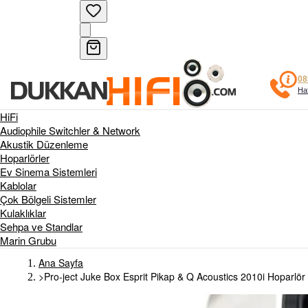
08
Haf
HiFi
Audiophile Switchler & Network
Akustik Düzenleme
Hoparlörler
Ev Sinema Sistemleri
Kablolar
Çok Bölgeli Sistemler
Kulaklıklar
Sehpa ve Standlar
Marin Grubu
Ana Sayfa
>
Pro-ject Juke Box Esprit Pikap & Q Acoustics 2010i Hoparlör