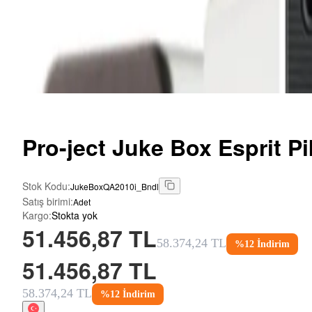
Pro-ject
Juke Box Esprit Pi
Stok Kodu
:
JukeBoxQA2010i_Bndl
Satış birimi
:
Adet
Kargo
:
Stokta yok
51.456,87 TL
58.374,24 TL
%
12
İndirim
51.456,87 TL
58.374,24 TL
%
12
İndirim