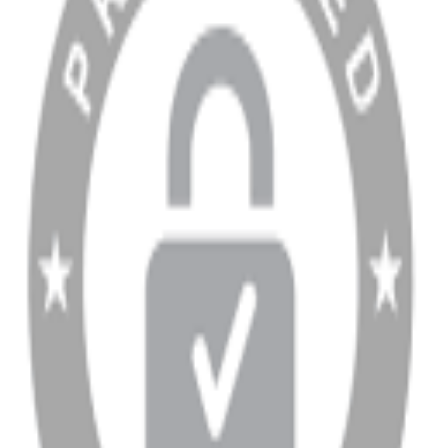
Sipariş Sorgulama
Banka Hesap Bilgileri
YARDIM VE DESTEK
Ödeme ve Teslimat Şartları
Garanti ve İade Şartları
info@dukkanhifi.com
0850 441 40 44
info@dukkanhifi.com
0850 441 40 44
Çalışma Saatleri:
Pazartesi - Cuma 09:30 - 19:30, Cumartesi 10:00 - 18:00