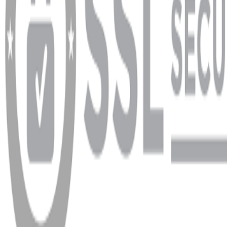
info@dukkanhifi.com
0850 441 40 44
Çalışma Saatleri:
Pazartesi - Cuma 09:30 - 19:30, Cumartesi 10:00 - 18:00
WhatsApp
Facebook
Instagram
YouTube
X