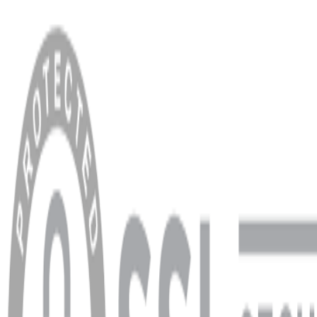
MENÜ
Anasayfa
Hakkımızda
Blog
MÜŞTERİ HİZMETLERİ
Hesabım
Sipariş Sorgulama
Banka Hesap Bilgileri
YARDIM VE DESTEK
Ödeme ve Teslimat Şartları
Garanti ve İade Şartları
info@dukkanhifi.com
0850 441 40 44