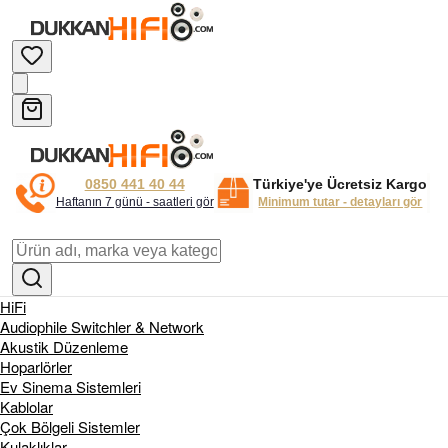
0850 441 40 44
Türkiye'ye Ücretsiz Kargo
Haftanın 7 günü - saatleri gör
Minimum tutar - detayları gör
HiFi
Audiophile Switchler & Network
Akustik Düzenleme
Hoparlörler
Ev Sinema Sistemleri
Kablolar
Çok Bölgeli Sistemler
Kulaklıklar