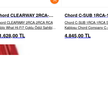
hord CLEARWAY 2RCA-
Chord C-SUB 1RCA-
RCA RCA Kablo
Subwoofer Kablosu
hord CLEARWAY 2RCA-2RCA RCA
Chord C-SUB 1RCA-1RCA S
-Fi? Çoklu Ödül Sahibi
Kablosu Chord Company C-sub, tüm ev
giltere'de el yapımı olan ClearwayX
sineması amplifikatörleri ve a
1.628,00 TL
4.845,00 TL
İNCELE
EKLE
İNCELE
EKL
AY RCA, ARAY iletken geometrisi,
subwoofer'larla uyumlu olac
ır ölçül...
tasarlanmıştır. C-sub, tamamen Chord
Co...