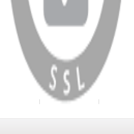
WhatsApp
Facebook
Instagram
YouTube
X
Copyright
2026
Dükkan Hifi
.
Tüm Hakları Saklıdır
Çerez Yönetimi
Kullanım Koşulları ve Gizlilik
KVKK Bildirimi