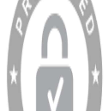
Hesabım
Sipariş Sorgulama
Banka Hesap Bilgileri
YARDIM VE DESTEK
Ödeme ve Teslimat Şartları
Garanti ve İade Şartları
info@dukkanhifi.com
0850 441 40 44
info@dukkanhifi.com
0850 441 40 44
Çalışma Saatleri:
Pazartesi - Cuma 09:30 - 19:30, Cumartesi 10:00 - 18:00