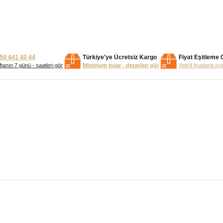
50 441 40 44
Türkiye'ye Ücretsiz Kargo
Fiyat Eşitleme 
tanın 7 günü - saatleri gör
Minimum tutar - detayları gör
Yetkili fiyatlarla eş