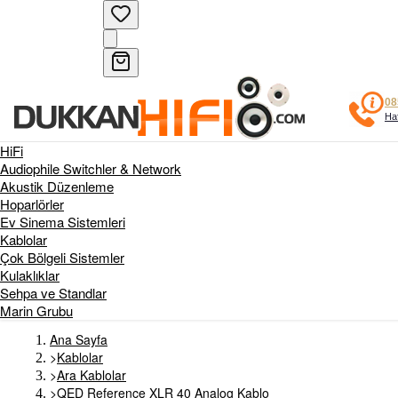
08
Haf
HiFi
Audiophile Switchler & Network
Akustik Düzenleme
Hoparlörler
Ev Sinema Sistemleri
Kablolar
Çok Bölgeli Sistemler
Kulaklıklar
Sehpa ve Standlar
Marin Grubu
Ana Sayfa
>
Kablolar
>
Ara Kablolar
>
QED Reference XLR 40 Analog Kablo