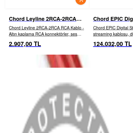
Chord Leyline 2RCA-2RCA
Chord EPIC Dig
RCA Kablo
Kablo
Chord Leyline 2RCA-2RCA RCA Kablo -
Chord EPIC Digital Str
Altın kaplama RCA konnektörler, ses
streaming kablosu, di
frekansları boyunca sinyal iletimini
bileşenleriyle kullanım 
2.907,00 TL
124.032,00 TL
İNCELE
EKLE
İNCELE
iyileştirir. - Güvenilirlik için sıkışma
– ancak bunlara Ethe
yapmayan, over-moulded (enjeksi...
diyemeyiz çünk...
MENÜ
Anasayfa
Hakkımızda
Blog
MÜŞTERİ HİZMETLERİ