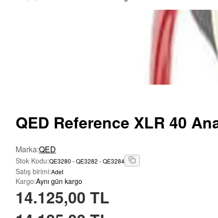
QED
Reference XLR 40 Ana
Marka
:
QED
Stok Kodu
:
QE3280 - QE3282 - QE3284
Satış birimi
:
Adet
Kargo
:
Aynı gün kargo
14.125,00 TL