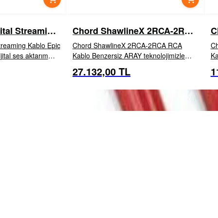
ital Streaming
Chord ShawlineX 2RCA-2RCA
C
RCA Kablo
2
eaming Kablo Epic
Chord ShawlineX 2RCA-2RCA RCA
C
jital ses aktarım
Kablo Benzersiz ARAY teknolojimizle
Kablo What Hi
için geliştirilmiştir
üretilen kablolar, İngiltere'de
İn
27.132,00 TL
1
EKLE
İNCELE
EKLE
rnet kablosu
hassasiyetle el işçiliğiyle yapılmaktadır.
AR
ShawlineX RCA, en son XLPE yalıt...
ağ