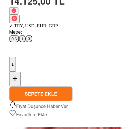
14.125,00 TL
✓
TRY
,
USD
,
EUR
,
GBP
Metre
:
0.6
1
3
1
SEPETE EKLE
Fiyat Düşünce Haber Ver
Favorilere Ekle