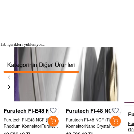
Tab içerikleri yükleniyor...
Kategorinin Diğer Ürünleri
Furutech FI-E48 NCF
Furutech FI-48 NCF
Fu
(R) Rhodium
(R) Dişi Konnektör
Furutech FI-E48 NCF (R)
Furutech FI-48 NCF (R) Dişi
En
Fu
Konnektör
Rhodium KonnektörFurutech
KonnektörNano Crystal²
Gü
FI-E48 NCF (R), yüksek ses
Formula (NCF)Furutech'in