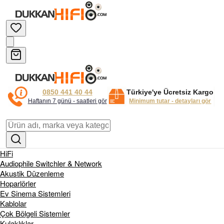
0850 441 40 44
Türkiye'ye Ücretsiz Kargo
Haftanın 7 günü - saatleri gör
Minimum tutar - detayları gör
HiFi
Audiophile Switchler & Network
Akustik Düzenleme
Hoparlörler
Ev Sinema Sistemleri
Kablolar
Çok Bölgeli Sistemler
Kulaklıklar