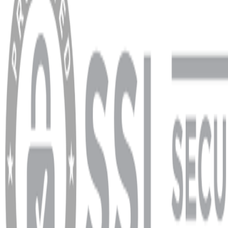
Hesabım
Sipariş Sorgulama
Banka Hesap Bilgileri
YARDIM VE DESTEK
Ödeme ve Teslimat Şartları
Garanti ve İade Şartları
info@dukkanhifi.com
0850 441 40 44
info@dukkanhifi.com
0850 441 40 44
Çalışma Saatleri:
Pazartesi - Cuma 09:30 - 19:30, Cumartesi 10:00 - 18:00