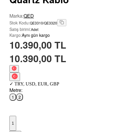
Marka
:
QED
Stok Kodu
:
QE3310/QE3320
Satış birimi
:
Adet
Kargo
:
Aynı gün kargo
10.390,00 TL
10.390,00 TL
✓
TRY
,
USD
,
EUR
,
GBP
Metre
:
1
2
1