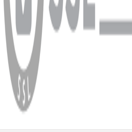
WhatsApp
Facebook
Instagram
YouTube
X
Copyright
2026
Dükkan Hifi
.
Tüm Hakları Saklıdır
Çerez Yönetimi
Kullanım Koşulları ve Gizlilik
KVKK Bildirimi