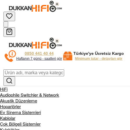
0850 441 40 44
Türkiye'ye Ücretsiz Kargo
Haftanın 7 günü - saatleri gör
Minimum tutar - detayları gör
HiFi
Audiophile Switchler & Network
Akustik Düzenleme
Hoparlörler
Ev Sinema Sistemleri
Kablolar
Çok Bölgeli Sistemler
Kulaklıklar