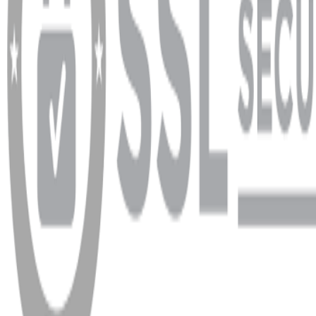
info@dukkanhifi.com
0850 441 40 44
Çalışma Saatleri:
Pazartesi - Cuma 09:30 - 19:30, Cumartesi 10:00 - 18:00
WhatsApp
Facebook
Instagram
YouTube
X