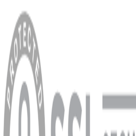
MENÜ
Anasayfa
Hakkımızda
Blog
MÜŞTERİ HİZMETLERİ
Hesabım
Sipariş Sorgulama
Banka Hesap Bilgileri
YARDIM VE DESTEK
Ödeme ve Teslimat Şartları
Garanti ve İade Şartları
info@dukkanhifi.com
0850 441 40 44