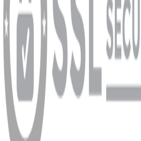
info@dukkanhifi.com
0850 441 40 44
Çalışma Saatleri:
Pazartesi - Cuma 09:30 - 19:30, Cumartesi 10:00 - 18:00
WhatsApp
Facebook
Instagram
YouTube
X