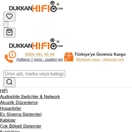
0850 441 40 44
Türkiye'ye Ücretsiz Kargo
Haftanın 7 günü - saatleri gör
Minimum tutar - detayları gör
HiFi
Audiophile Switchler & Network
Akustik Düzenleme
Hoparlörler
Ev Sinema Sistemleri
Kablolar
Çok Bölgeli Sistemler
Kulaklıklar