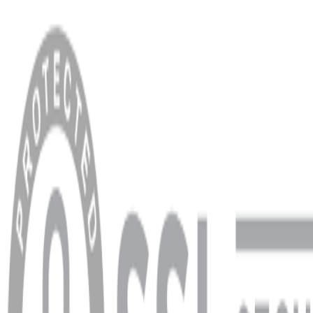
MENÜ
Anasayfa
Hakkımızda
Blog
MÜŞTERİ HİZMETLERİ
Hesabım
Sipariş Sorgulama
Banka Hesap Bilgileri
YARDIM VE DESTEK
Ödeme ve Teslimat Şartları
Garanti ve İade Şartları
info@dukkanhifi.com
0850 441 40 44