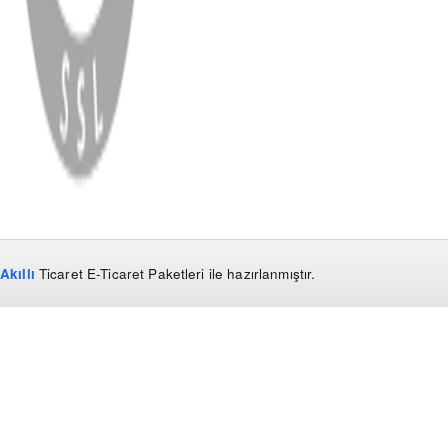
WhatsApp
Facebook
Instagram
YouTube
X
Copyright
2026
Dükkan Hifi
.
Tüm Hakları Saklıdır
Çerez Yönetimi
Kullanım Koşulları ve Gizlilik
KVKK Bildirimi
Akıllı
Ticaret
E-Ticaret Paketleri
ile hazırlanmıştır.
WhatsApp
0850 441 40 44