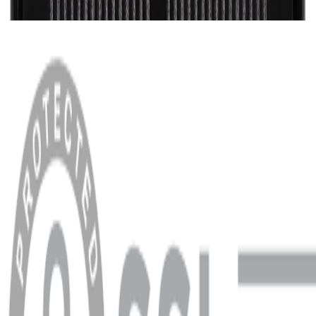
MENÜ
Anasayfa
Hakkımızda
Blog
MÜŞTERİ HİZMETLERİ
Hesabım
Sipariş Sorgulama
Banka Hesap Bilgileri
YARDIM VE DESTEK
Ödeme ve Teslimat Şartları
Garanti ve İade Şartları
info@dukkanhifi.com
0850 441 40 44