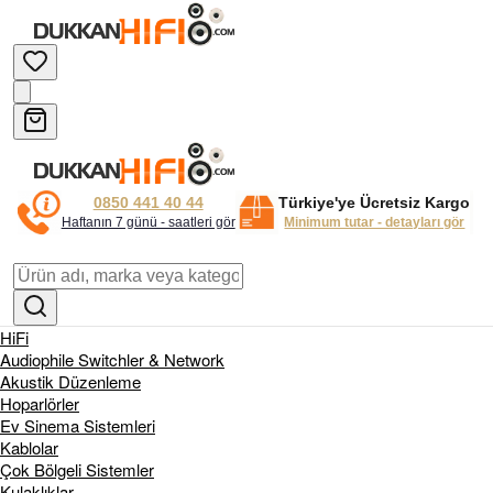
0850 441 40 44
Türkiye'ye Ücretsiz Kargo
Haftanın 7 günü - saatleri gör
Minimum tutar - detayları gör
HiFi
Audiophile Switchler & Network
Akustik Düzenleme
Hoparlörler
Ev Sinema Sistemleri
Kablolar
Çok Bölgeli Sistemler
Kulaklıklar