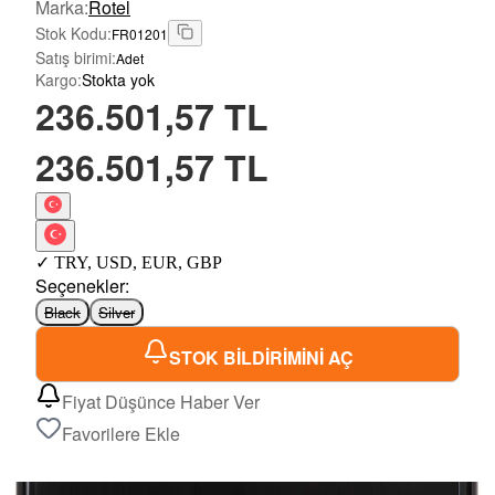
Marka
:
Rotel
Stok Kodu
:
FR01201
Satış birimi
:
Adet
Kargo
:
Stokta yok
236.501,57 TL
236.501,57 TL
✓
TRY
,
USD
,
EUR
,
GBP
Seçenekler
:
Black
Silver
STOK BİLDİRİMİNİ AÇ
Fiyat Düşünce Haber Ver
Favorilere Ekle