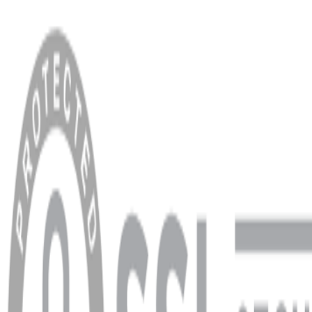
MENÜ
Anasayfa
Hakkımızda
Blog
MÜŞTERİ HİZMETLERİ
Hesabım
Sipariş Sorgulama
Banka Hesap Bilgileri
YARDIM VE DESTEK
Ödeme ve Teslimat Şartları
Garanti ve İade Şartları
info@dukkanhifi.com
0850 441 40 44