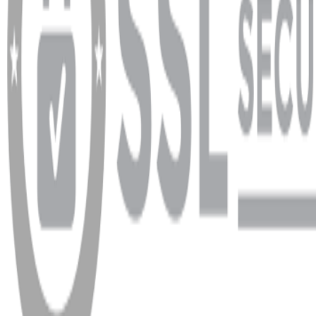
info@dukkanhifi.com
0850 441 40 44
Çalışma Saatleri:
Pazartesi - Cuma 09:30 - 19:30, Cumartesi 10:00 - 18:00
WhatsApp
Facebook
Instagram
YouTube
X