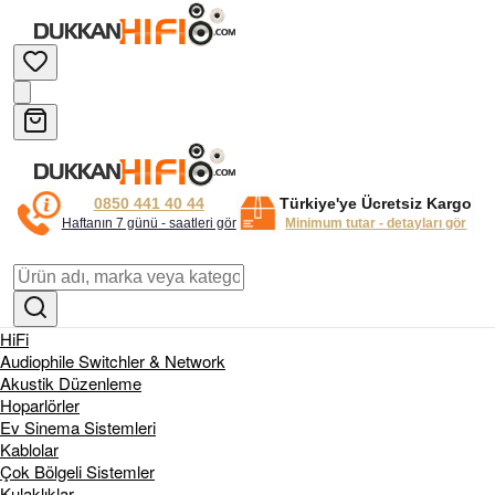
0850 441 40 44
Türkiye'ye Ücretsiz Kargo
Haftanın 7 günü - saatleri gör
Minimum tutar - detayları gör
HiFi
Audiophile Switchler & Network
Akustik Düzenleme
Hoparlörler
Ev Sinema Sistemleri
Kablolar
Çok Bölgeli Sistemler
Kulaklıklar