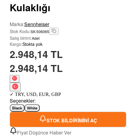
Kulaklığı
Marka
:
Sennheiser
Stok Kodu
:
SK-506065
Satış birimi
:
Adet
Kargo
:
Stokta yok
2.948,14 TL
2.948,14 TL
✓
TRY
,
USD
,
EUR
,
GBP
Seçenekler
:
Black
White
STOK BİLDİRİMİNİ AÇ
Fiyat Düşünce Haber Ver