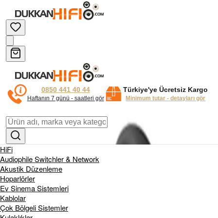
0850 441 40 44
Türkiye'ye Ücretsiz Kargo
Haftanın 7 günü - saatleri gör
Minimum tutar - detayları gör
HiFi
Audiophile Switchler & Network
Akustik Düzenleme
Hoparlörler
Ev Sinema Sistemleri
Kablolar
Çok Bölgeli Sistemler
Kulaklıklar