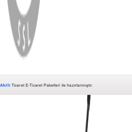
WhatsApp
Facebook
Instagram
YouTube
X
Copyright
2026
Dükkan Hifi
.
Tüm Hakları Saklıdır
Çerez Yönetimi
Kullanım Koşulları ve Gizlilik
KVKK Bildirimi
Akıllı
Ticaret
E-Ticaret Paketleri
ile hazırlanmıştır.
WhatsApp
0850 441 40 44