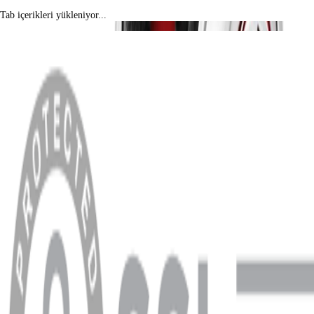
Tab içerikleri yükleniyor...
MENÜ
Anasayfa
Hakkımızda
Blog
MÜŞTERİ HİZMETLERİ
Hesabım
Sipariş Sorgulama
Banka Hesap Bilgileri
YARDIM VE DESTEK
Ödeme ve Teslimat Şartları
Garanti ve İade Şartları