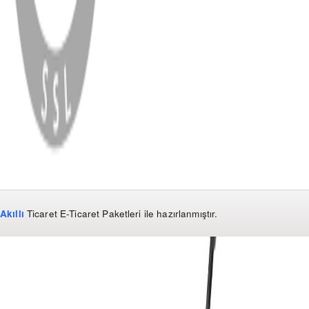
WhatsApp
Facebook
Instagram
YouTube
X
Copyright
2026
Dükkan Hifi
.
Tüm Hakları Saklıdır
Çerez Yönetimi
Kullanım Koşulları ve Gizlilik
KVKK Bildirimi
Akıllı
Ticaret
E-Ticaret Paketleri
ile hazırlanmıştır.
WhatsApp
0850 441 40 44