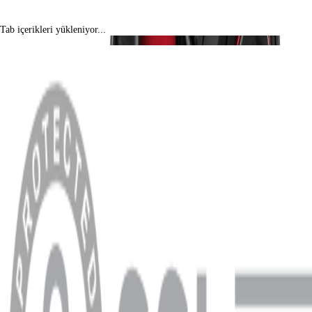
Tab içerikleri yükleniyor...
MENÜ
Anasayfa
Hakkımızda
Blog
MÜŞTERİ HİZMETLERİ
Hesabım
Sipariş Sorgulama
Banka Hesap Bilgileri
YARDIM VE DESTEK
Ödeme ve Teslimat Şartları
Garanti ve İade Şartları