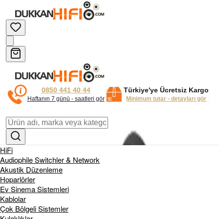
0850 441 40 44
Türkiye'ye Ücretsiz Kargo
Haftanın 7 günü - saatleri gör
Minimum tutar - detayları gör
HiFi
Audiophile Switchler & Network
Akustik Düzenleme
Hoparlörler
Ev Sinema Sistemleri
Kablolar
Çok Bölgeli Sistemler
Kulaklıklar