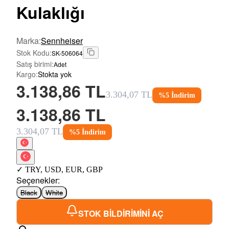
Kulaklığı
Marka
:
Sennheiser
Stok Kodu
:
SK-506064
Satış birimi
:
Adet
Kargo
:
Stokta yok
3.138,86 TL
3.304,07 TL
%
5
İndirim
3.138,86 TL
3.304,07 TL
%
5
İndirim
✓
TRY
,
USD
,
EUR
,
GBP
Seçenekler
:
Black
White
STOK BİLDİRİMİNİ AÇ