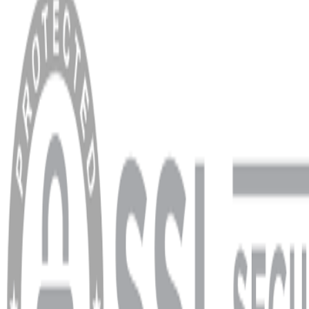
Anasayfa
Hakkımızda
Blog
MÜŞTERİ HİZMETLERİ
Hesabım
Sipariş Sorgulama
Banka Hesap Bilgileri
YARDIM VE DESTEK
Ödeme ve Teslimat Şartları
Garanti ve İade Şartları
info@dukkanhifi.com
0850 441 40 44
info@dukkanhifi.com
0850 441 40 44
Çalışma Saatleri:
Pazartesi - Cuma 09:30 - 19:30, Cumartesi 10:00 - 18:00