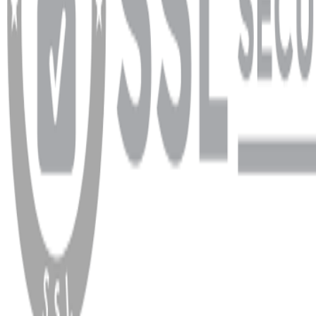
WhatsApp
Facebook
Instagram
YouTube
X
Copyright
2026
Dükkan Hifi
.
Tüm Hakları Saklıdır
Çerez Yönetimi
Kullanım Koşulları ve Gizlilik
KVKK Bildirimi