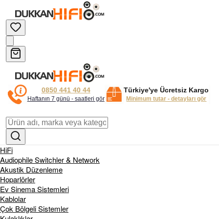
0850 441 40 44
Türkiye'ye Ücretsiz Kargo
Haftanın 7 günü - saatleri gör
Minimum tutar - detayları gör
HiFi
Audiophile Switchler & Network
Akustik Düzenleme
Hoparlörler
Ev Sinema Sistemleri
Kablolar
Çok Bölgeli Sistemler
Kulaklıklar