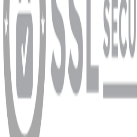
info@dukkanhifi.com
0850 441 40 44
Çalışma Saatleri:
Pazartesi - Cuma 09:30 - 19:30, Cumartesi 10:00 - 18:00
WhatsApp
Facebook
Instagram
YouTube
X