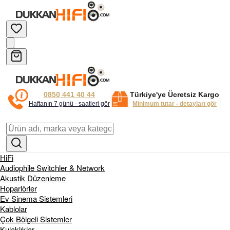
0850 441 40 44
Türkiye'ye Ücretsiz Kargo
Haftanın 7 günü - saatleri gör
Minimum tutar - detayları gör
HiFi
Audiophile Switchler & Network
Akustik Düzenleme
Hoparlörler
Ev Sinema Sistemleri
Kablolar
Çok Bölgeli Sistemler
Kulaklıklar