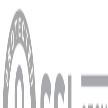
MENÜ
Anasayfa
Hakkımızda
Blog
MÜŞTERİ HİZMETLERİ
Hesabım
Sipariş Sorgulama
Banka Hesap Bilgileri
YARDIM VE DESTEK
Ödeme ve Teslimat Şartları
Garanti ve İade Şartları
info@dukkanhifi.com
0850 441 40 44