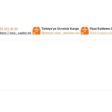
50 441 40 44
Türkiye'ye Ücretsiz Kargo
Fiyat Eşitleme 
tanın 7 günü - saatleri gör
Minimum tutar - detayları gör
Yetkili fiyatlarla eş