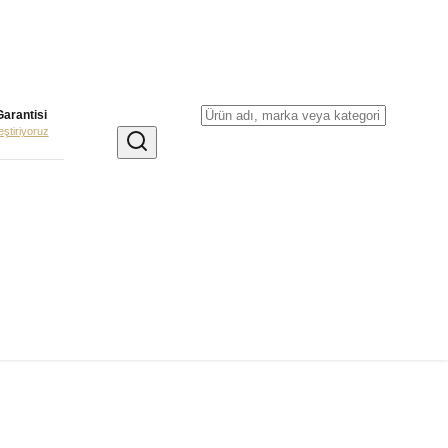
Garantisi
leştiriyoruz