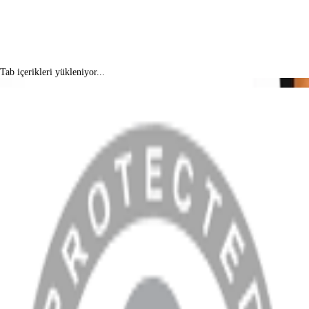
Tab içerikleri yükleniyor...
MENÜ
Anasayfa
Hakkımızda
Blog
MÜŞTERİ HİZMETLERİ
Hesabım
Sipariş Sorgulama
Banka Hesap Bilgileri
YARDIM VE DESTEK