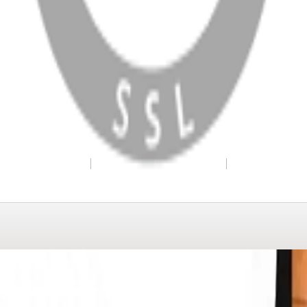
WhatsApp
Facebook
Instagram
YouTube
X
Copyright
2026
Dükkan Hifi
.
Tüm Hakları Saklıdır
Çerez Yönetimi
Kullanım Koşulları ve Gizlilik
KVKK Bildirimi
WhatsApp
0850 441 40 44