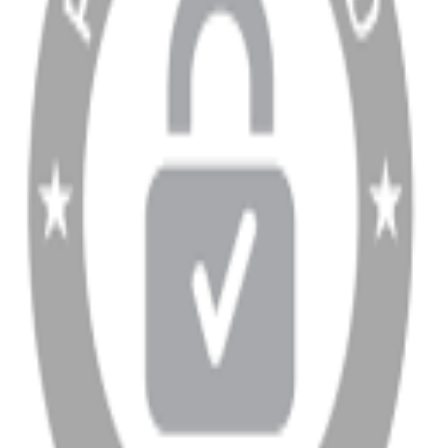
Ödeme ve Teslimat Şartları
Garanti ve İade Şartları
info@dukkanhifi.com
0850 441 40 44
info@dukkanhifi.com
0850 441 40 44
Çalışma Saatleri:
Pazartesi - Cuma 09:30 - 19:30, Cumartesi 10:00 - 18:00