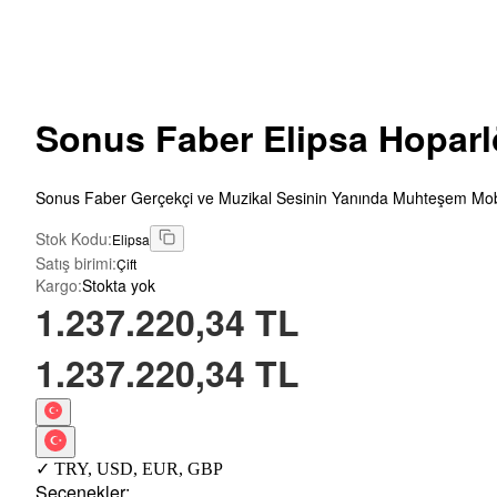
Sonus
Faber Elipsa Hoparl
Sonus Faber Gerçekçi ve Muzikal Sesinin Yanında Muhteşem Mobily
Stok Kodu
:
Elipsa
Satış birimi
:
Çift
Kargo
:
Stokta yok
1.237.220,34 TL
1.237.220,34 TL
✓
TRY
,
USD
,
EUR
,
GBP
Seçenekler
: