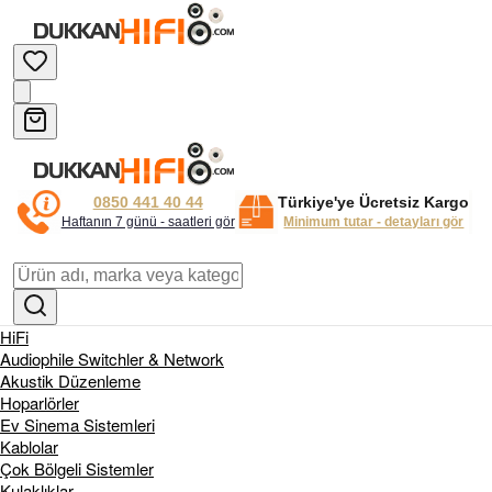
0850 441 40 44
Türkiye'ye Ücretsiz Kargo
Haftanın 7 günü - saatleri gör
Minimum tutar - detayları gör
HiFi
Audiophile Switchler & Network
Akustik Düzenleme
Hoparlörler
Ev Sinema Sistemleri
Kablolar
Çok Bölgeli Sistemler
Kulaklıklar