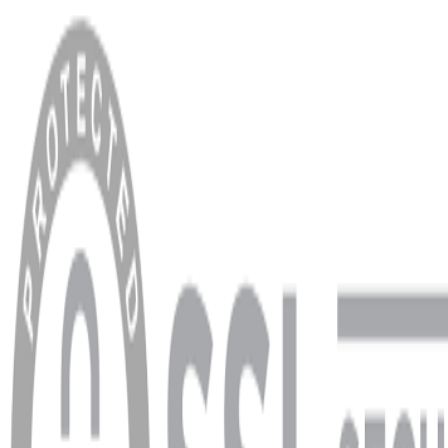
MENÜ
Anasayfa
Hakkımızda
Blog
MÜŞTERİ HİZMETLERİ
Hesabım
Sipariş Sorgulama
Banka Hesap Bilgileri
YARDIM VE DESTEK
Ödeme ve Teslimat Şartları
Garanti ve İade Şartları
info@dukkanhifi.com
0850 441 40 44