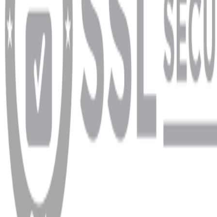
info@dukkanhifi.com
0850 441 40 44
Çalışma Saatleri:
Pazartesi - Cuma 09:30 - 19:30, Cumartesi 10:00 - 18:00
WhatsApp
Facebook
Instagram
YouTube
X
Copyright
2026
Dükkan Hifi
.
Tüm Hakları Saklıdır