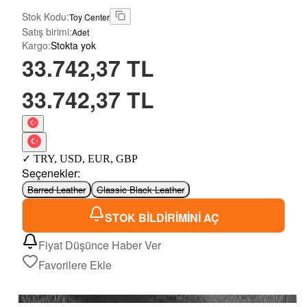
Stok Kodu
:
Toy Center
Satış birimi
:
Adet
Kargo
:
Stokta yok
33.742,37 TL
33.742,37 TL
✓
TRY
,
USD
,
EUR
,
GBP
Seçenekler
:
Barred Leather
Classic Black Leather
STOK BİLDİRİMİNİ AÇ
Fiyat Düşünce Haber Ver
Favorilere Ekle