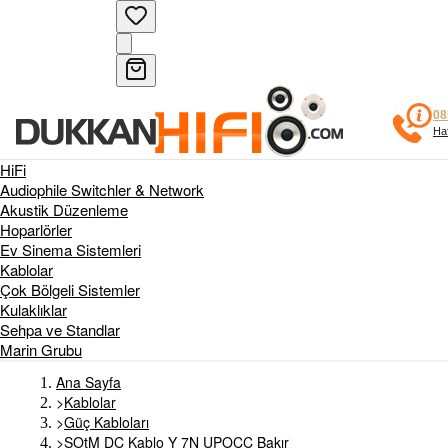
08
Haf
HiFi
Audiophile Switchler & Network
Akustik Düzenleme
Hoparlörler
Ev Sinema Sistemleri
Kablolar
Çok Bölgeli Sistemler
Kulaklıklar
Sehpa ve Standlar
Marin Grubu
Ana Sayfa
>
Kablolar
>
Güç Kabloları
>
SOtM DC Kablo Y 7N UPOCC Bakır