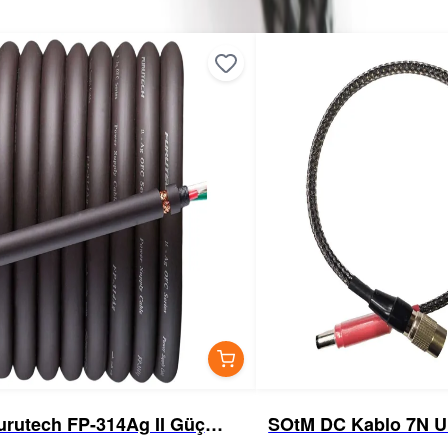
urutech FP-314Ag II Güç
SOtM DC Kablo 7N 
ablosu
Bakır