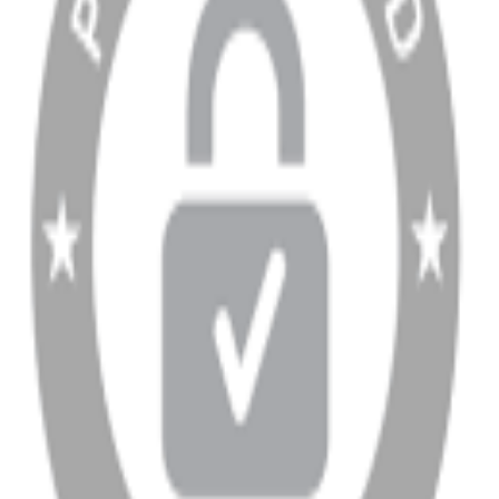
YARDIM VE DESTEK
Ödeme ve Teslimat Şartları
Garanti ve İade Şartları
info@dukkanhifi.com
0850 441 40 44
info@dukkanhifi.com
0850 441 40 44
Çalışma Saatleri:
Pazartesi - Cuma 09:30 - 19:30, Cumartesi 10:00 - 18:00