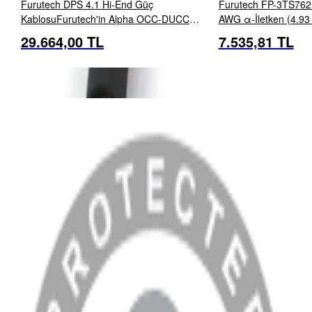
Furutech DPS 4.1 Hi-End Güç
Furutech FP-3TS762 
KablosuFurutech'in Alpha OCC-DUCC
AWG α-İletken (4.93
iletkeni, Furutech mühendislerinin ses
OFC İletken: İnce μ–
29.664,00 TL
7.535,81 TL
İNCELE
EKLE
İNCELE
üretiminde üstün performans
damarlarına α (Alpha)
gösterdiğini belirlediği seçkin
iletkenlerden biridir. Alpha OCC-...
MENÜ
Anasayfa
Hakkımızda
Blog
MÜŞTERİ HİZMETLERİ
Hesabım
Sipariş Sorgulama
Banka Hesap Bilgileri