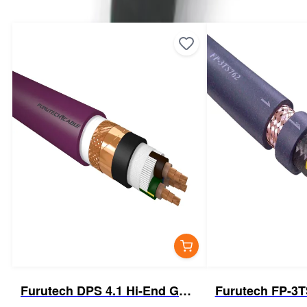
Furutech DPS 4.1 Hi-End Güç
Furutech FP-3
Kablosu
Kablosu