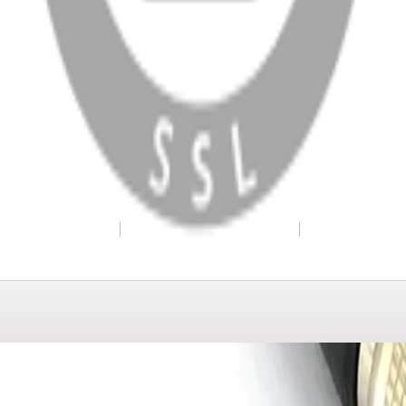
WhatsApp
Facebook
Instagram
YouTube
X
Copyright
2026
Dükkan Hifi
.
Tüm Hakları Saklıdır
Çerez Yönetimi
Kullanım Koşulları ve Gizlilik
KVKK Bildirimi
WhatsApp
0850 441 40 44