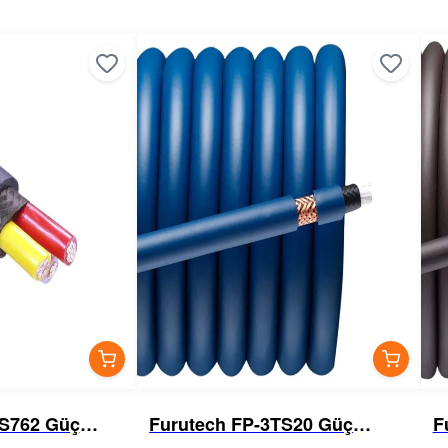
TS762 Güç
Furutech FP-3TS20 Güç
F
Kablosu
K