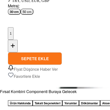
✓
TRY
,
USD
,
EUR
,
GBP
Metraj
:
30 cm
50 cm
1
SEPETE EKLE
Fiyat Düşünce Haber Ver
Favorilere Ekle
Fırsat Kombini Componenti Buraya Gelecek
Ürün Hakkında
Taksit Seçenekleri
Yorumlar
Dökümanlar
Akse