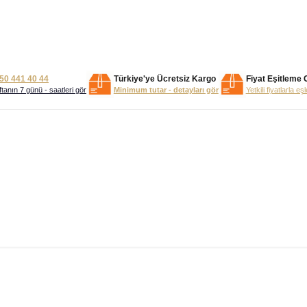
50 441 40 44
Türkiye'ye Ücretsiz Kargo
Fiyat Eşitleme 
tanın 7 günü - saatleri gör
Minimum tutar - detayları gör
Yetkili fiyatlarla eş