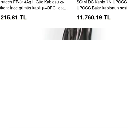
rutech FP-314Ag II Güç Kablosu α-
SOtM DC Kablo 7N UPOCC 
etken: İnce gümüş kaplı μ–OFC iletken
UPOCC Bakır kablonun sesi
 μ–OFC tel damarları, ayrıca α
detaylı, sahne arka planı da
.215,81 TL
11.760,19 TL
İNCELE
EKLE
İNCELE
EKL
(Alpha) işlemi uygulanmıştır. M&uu...
daha noktasaldır. Bir tarafı
500 diğer tarafı tüm SOtM cih
uyumludur. ...