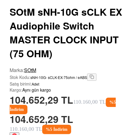
SOtM
sNH-10G sCLK EX
Audiophile Switch
MASTER CLOCK INPUT
(75 OHM)
Marka
:
SOtM
Stok Kodu
:
sNH-10G- sCLK-EX-75ohm / eABS
Satış birimi
:
Adet
Kargo
:
Aynı gün kargo
104.652,29 TL
110.160,00 TL
%
5
İndirim
104.652,29 TL
110.160,00 TL
%
5
İndirim