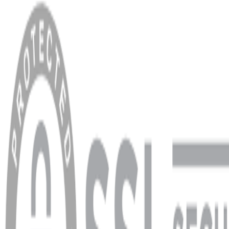
MENÜ
Anasayfa
Hakkımızda
Blog
MÜŞTERİ HİZMETLERİ
Hesabım
Sipariş Sorgulama
Banka Hesap Bilgileri
YARDIM VE DESTEK
Ödeme ve Teslimat Şartları
Garanti ve İade Şartları
info@dukkanhifi.com
0850 441 40 44