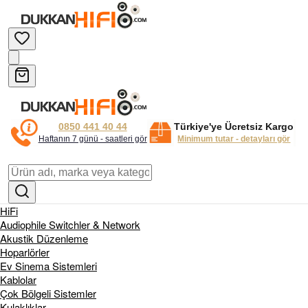
0850 441 40 44
Türkiye'ye Ücretsiz Kargo
Haftanın 7 günü - saatleri gör
Minimum tutar - detayları gör
HiFi
Audiophile Switchler & Network
Akustik Düzenleme
Hoparlörler
Ev Sinema Sistemleri
Kablolar
Çok Bölgeli Sistemler
Kulaklıklar