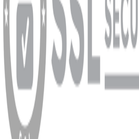
info@dukkanhifi.com
0850 441 40 44
Çalışma Saatleri:
Pazartesi - Cuma 09:30 - 19:30, Cumartesi 10:00 - 18:00
WhatsApp
Facebook
Instagram
YouTube
X
Copyright
2026
Dükkan Hifi
.
Tüm Hakları Saklıdır
Çerez Yönetimi