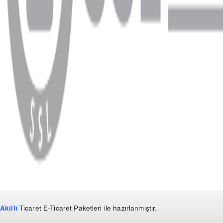
WhatsApp
Facebook
Instagram
YouTube
X
Copyright
2026
Dükkan Hifi
.
Tüm Hakları Saklıdır
Çerez Yönetimi
Kullanım Koşulları ve Gizlilik
KVKK Bildirimi
Akıllı
Ticaret
E-Ticaret Paketleri
ile hazırlanmıştır.