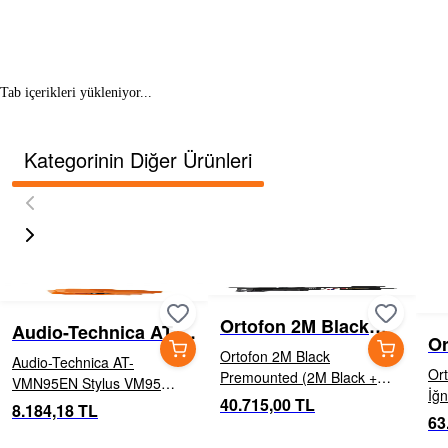
Tab içerikleri yükleniyor...
Kategorinin Diğer Ürünleri
Ortofon 2M Black
Audio-Technica AT-
Or
Premounted (2M
VMN95EN Stylus
Ortofon 2M Black
Audio-Technica AT-
Pi
Black + SH-4 Black)
Or
Premounted (2M Black +
VMN95EN Stylus VM95
İğnesi MC
SH-4 Black) 2M Black,
40.715,00 TL
serisi Eliptik Nude yedek
8.184,18 TL
Ser
serinin amiral gemisidir ve
63
iğne Alüminyum cantilever
ola
bu unvanın hakkını fazlasıyla
Eliptik Nude iğne Nude