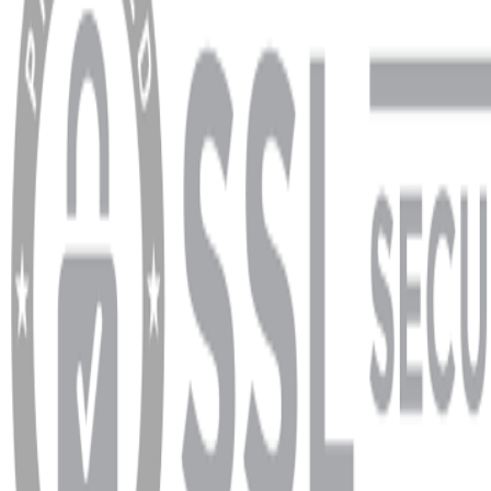
Banka Hesap Bilgileri
YARDIM VE DESTEK
Ödeme ve Teslimat Şartları
Garanti ve İade Şartları
info@dukkanhifi.com
0850 441 40 44
info@dukkanhifi.com
0850 441 40 44
Çalışma Saatleri:
Pazartesi - Cuma 09:30 - 19:30, Cumartesi 10:00 - 18:00