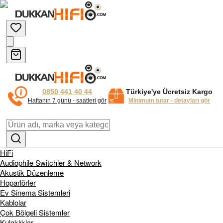
0850 441 40 44
Türkiye'ye Ücretsiz Kargo
Haftanın 7 günü - saatleri gör
Minimum tutar - detayları gör
HiFi
Audiophile Switchler & Network
Akustik Düzenleme
Hoparlörler
Ev Sinema Sistemleri
Kablolar
Çok Bölgeli Sistemler
Kulaklıklar