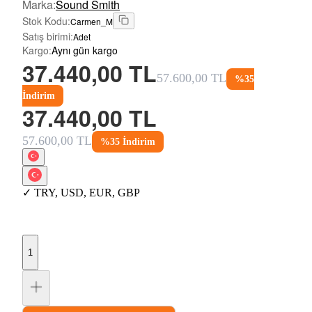
Marka
:
Sound Smith
Stok Kodu
:
Carmen_M
Satış birimi
:
Adet
Kargo
:
Aynı gün kargo
37.440,00 TL
57.600,00 TL
%
35
İndirim
37.440,00 TL
57.600,00 TL
%
35
İndirim
✓
TRY
,
USD
,
EUR
,
GBP
1