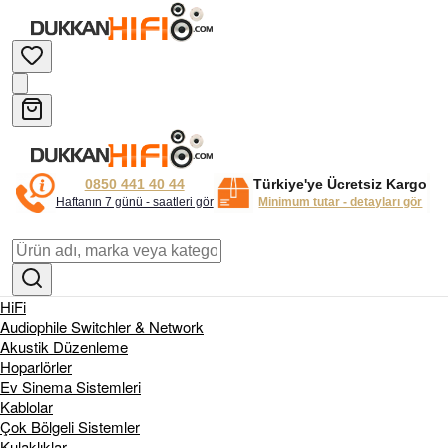
0850 441 40 44
Türkiye'ye Ücretsiz Kargo
Haftanın 7 günü - saatleri gör
Minimum tutar - detayları gör
HiFi
Audiophile Switchler & Network
Akustik Düzenleme
Hoparlörler
Ev Sinema Sistemleri
Kablolar
Çok Bölgeli Sistemler
Kulaklıklar