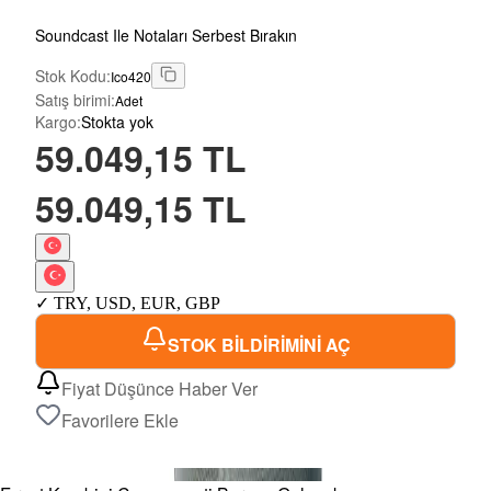
Soundcast Ile Notaları Serbest Bırakın
Stok Kodu
:
Ico420
Satış birimi
:
Adet
Kargo
:
Stokta yok
59.049,15 TL
59.049,15 TL
✓
TRY
,
USD
,
EUR
,
GBP
STOK BİLDİRİMİNİ AÇ
Fiyat Düşünce Haber Ver
Favorilere Ekle