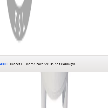
WhatsApp
Facebook
Instagram
YouTube
X
Copyright
2026
Dükkan Hifi
.
Tüm Hakları Saklıdır
Çerez Yönetimi
Kullanım Koşulları ve Gizlilik
KVKK Bildirimi
Akıllı
Ticaret
E-Ticaret Paketleri
ile hazırlanmıştır.
WhatsApp
0850 441 40 44