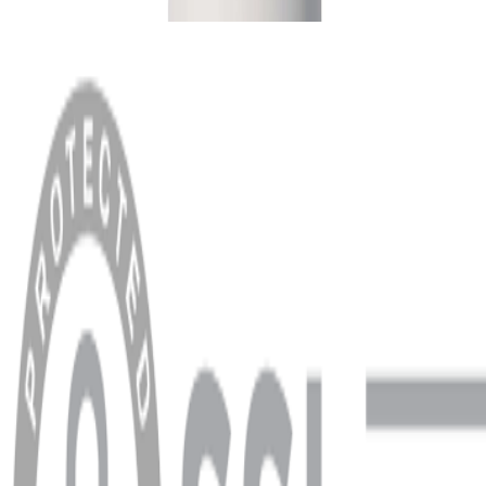
MENÜ
Anasayfa
Hakkımızda
Blog
MÜŞTERİ HİZMETLERİ
Hesabım
Sipariş Sorgulama
Banka Hesap Bilgileri
YARDIM VE DESTEK
Ödeme ve Teslimat Şartları
Garanti ve İade Şartları
info@dukkanhifi.com
0850 441 40 44