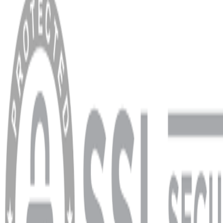
Anasayfa
Hakkımızda
Blog
MÜŞTERİ HİZMETLERİ
Hesabım
Sipariş Sorgulama
Banka Hesap Bilgileri
YARDIM VE DESTEK
Ödeme ve Teslimat Şartları
Garanti ve İade Şartları
info@dukkanhifi.com
0850 441 40 44
info@dukkanhifi.com
0850 441 40 44
Çalışma Saatleri:
Pazartesi - Cuma 09:30 - 19:30, Cumartesi 10:00 - 18:00