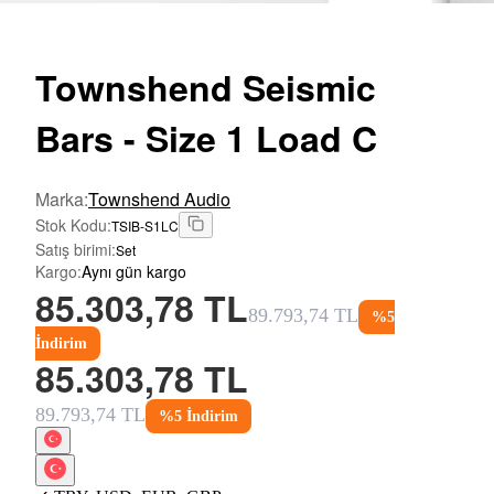
Townshend
Seismic
Bars - Size 1 Load C
Marka
:
Townshend Audio
Stok Kodu
:
TSIB-S1LC
Satış birimi
:
Set
Kargo
:
Aynı gün kargo
85.303,78 TL
89.793,74 TL
%
5
İndirim
85.303,78 TL
89.793,74 TL
%
5
İndirim