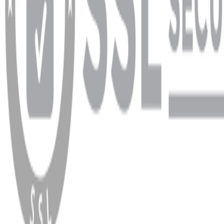
WhatsApp
Facebook
Instagram
YouTube
X
Copyright
2026
Dükkan Hifi
.
Tüm Hakları Saklıdır
Çerez Yönetimi
Kullanım Koşulları ve Gizlilik
KVKK Bildirimi