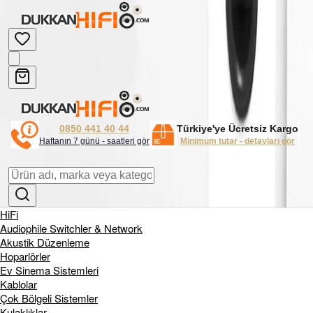
0850 441 40 44
Türkiye'ye Ücretsiz Kargo
Haftanın 7 günü - saatleri gör
Minimum tutar - detayları gör
HiFi
Audiophile Switchler & Network
Akustik Düzenleme
Hoparlörler
Ev Sinema Sistemleri
Kablolar
Çok Bölgeli Sistemler
Kulaklıklar