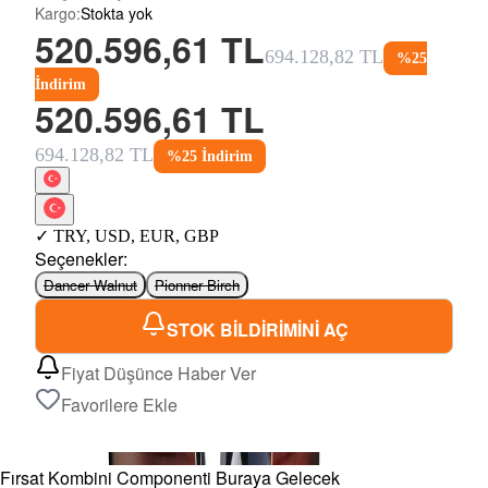
Kargo
:
Stokta yok
520.596,61 TL
694.128,82 TL
%
25
İndirim
520.596,61 TL
694.128,82 TL
%
25
İndirim
✓
TRY
,
USD
,
EUR
,
GBP
Seçenekler
:
Dancer Walnut
Pionner Birch
STOK BİLDİRİMİNİ AÇ
Fiyat Düşünce Haber Ver
Favorilere Ekle
Fırsat Kombini Componenti Buraya Gelecek