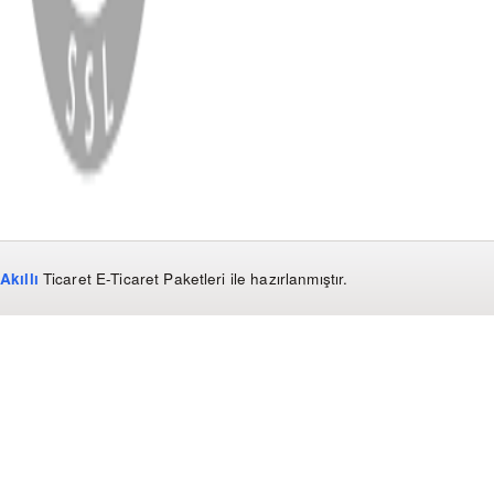
WhatsApp
Facebook
Instagram
YouTube
X
Copyright
2026
Dükkan Hifi
.
Tüm Hakları Saklıdır
Çerez Yönetimi
Kullanım Koşulları ve Gizlilik
KVKK Bildirimi
Akıllı
Ticaret
E-Ticaret Paketleri
ile hazırlanmıştır.
WhatsApp
0850 441 40 44