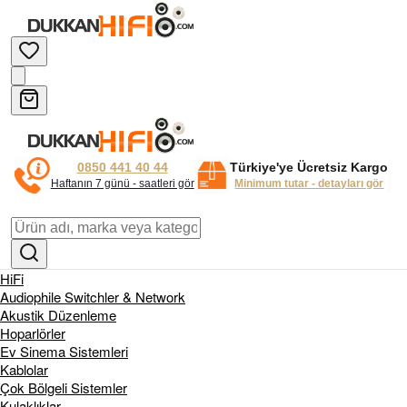
0850 441 40 44
Türkiye'ye Ücretsiz Kargo
Haftanın 7 günü - saatleri gör
Minimum tutar - detayları gör
HiFi
Audiophile Switchler & Network
Akustik Düzenleme
Hoparlörler
Ev Sinema Sistemleri
Kablolar
Çok Bölgeli Sistemler
Kulaklıklar