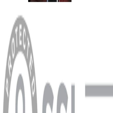
MENÜ
Anasayfa
Hakkımızda
Blog
MÜŞTERİ HİZMETLERİ
Hesabım
Sipariş Sorgulama
Banka Hesap Bilgileri
YARDIM VE DESTEK
Ödeme ve Teslimat Şartları
Garanti ve İade Şartları
info@dukkanhifi.com
0850 441 40 44