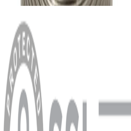
MENÜ
Anasayfa
Hakkımızda
Blog
MÜŞTERİ HİZMETLERİ
Hesabım
Sipariş Sorgulama
Banka Hesap Bilgileri
YARDIM VE DESTEK
Ödeme ve Teslimat Şartları
Garanti ve İade Şartları
info@dukkanhifi.com
0850 441 40 44