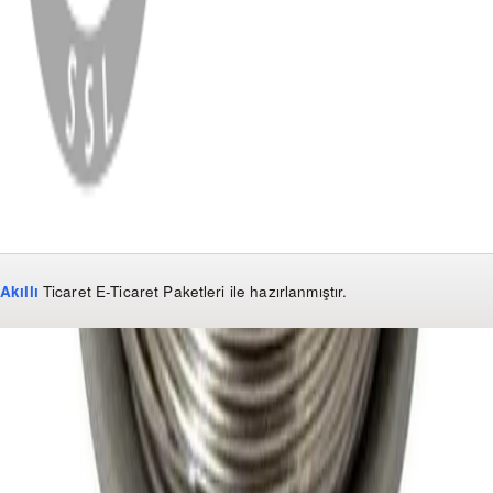
WhatsApp
Facebook
Instagram
YouTube
X
Copyright
2026
Dükkan Hifi
.
Tüm Hakları Saklıdır
Çerez Yönetimi
Kullanım Koşulları ve Gizlilik
KVKK Bildirimi
Akıllı
Ticaret
E-Ticaret Paketleri
ile hazırlanmıştır.
WhatsApp
0850 441 40 44