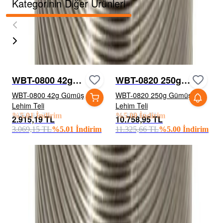
Kategorinin Diğer Ürünleri
WBT-0800 42g
WBT-0820 250g
Gümüş Lehim Teli
Gümüş Lehim Teli
WBT-0800 42g Gümüş
WBT-0820 250g Gümüş
Lehim Teli
Lehim Teli
2.915,19 TL
10.758,95 TL
3.069,15 TL
11.325,66 TL
3.069,15 TL
%
5.01
İndirim
11.325,66 TL
%
5.00
İndirim