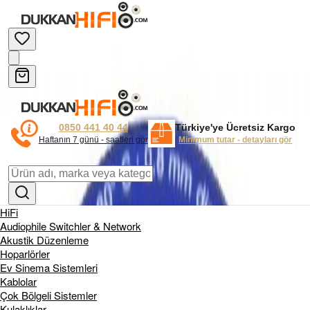
0850 441 40 44
Türkiye'ye Ücretsiz Kargo
Haftanın 7 günü - saatleri gör
Minimum tutar - detayları gör
HiFi
Audiophile Switchler & Network
Akustik Düzenleme
Hoparlörler
Ev Sinema Sistemleri
Kablolar
Çok Bölgeli Sistemler
Kulaklıklar