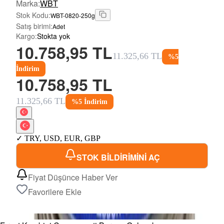
Marka
:
WBT
Stok Kodu
:
WBT-0820-250g
Satış birimi
:
Adet
Kargo
:
Stokta yok
10.758,95 TL
11.325,66 TL
%
5
İndirim
10.758,95 TL
11.325,66 TL
%
5
İndirim
✓
TRY
,
USD
,
EUR
,
GBP
STOK BİLDİRİMİNİ AÇ
Fiyat Düşünce Haber Ver
Favorilere Ekle