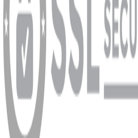
info@dukkanhifi.com
0850 441 40 44
Çalışma Saatleri:
Pazartesi - Cuma 09:30 - 19:30, Cumartesi 10:00 - 18:00
WhatsApp
Facebook
Instagram
YouTube
X