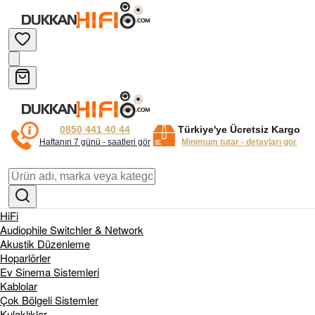
0850 441 40 44
Türkiye'ye Ücretsiz Kargo
Haftanın 7 günü - saatleri gör
Minimum tutar - detayları gör
HiFi
Audiophile Switchler & Network
Akustik Düzenleme
Hoparlörler
Ev Sinema Sistemleri
Kablolar
Çok Bölgeli Sistemler
Kulaklıklar