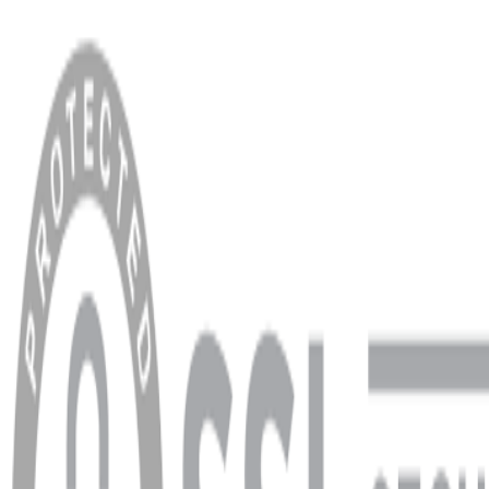
MENÜ
Anasayfa
Hakkımızda
Blog
MÜŞTERİ HİZMETLERİ
Hesabım
Sipariş Sorgulama
Banka Hesap Bilgileri
YARDIM VE DESTEK
Ödeme ve Teslimat Şartları
Garanti ve İade Şartları
info@dukkanhifi.com
0850 441 40 44