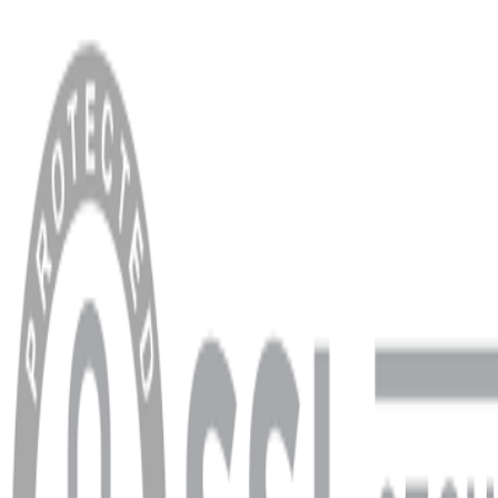
MENÜ
Anasayfa
Hakkımızda
Blog
MÜŞTERİ HİZMETLERİ
Hesabım
Sipariş Sorgulama
Banka Hesap Bilgileri
YARDIM VE DESTEK
Ödeme ve Teslimat Şartları
Garanti ve İade Şartları
info@dukkanhifi.com
0850 441 40 44