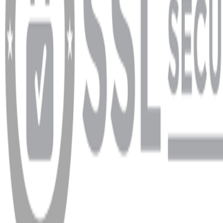
info@dukkanhifi.com
0850 441 40 44
Çalışma Saatleri:
Pazartesi - Cuma 09:30 - 19:30, Cumartesi 10:00 - 18:00
WhatsApp
Facebook
Instagram
YouTube
X