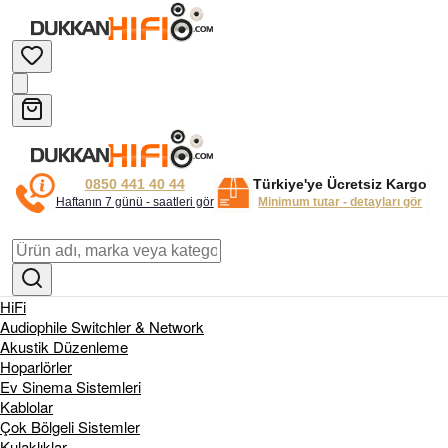
0850 441 40 44
Türkiye'ye Ücretsiz Kargo
Haftanın 7 günü - saatleri gör
Minimum tutar - detayları gör
HiFi
Audiophile Switchler & Network
Akustik Düzenleme
Hoparlörler
Ev Sinema Sistemleri
Kablolar
Çok Bölgeli Sistemler
Kulaklıklar