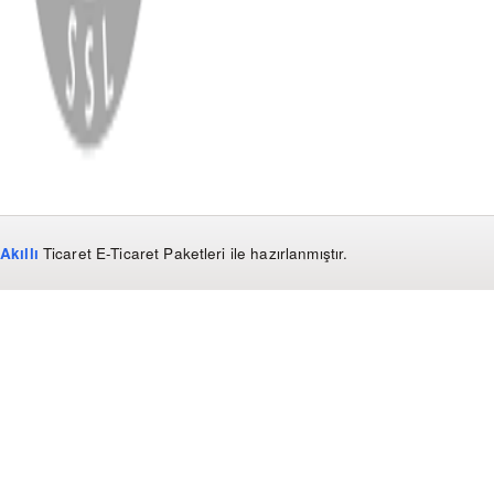
Copyright
2026
Dükkan Hifi
.
Tüm Hakları Saklıdır
Çerez Yönetimi
Kullanım Koşulları ve Gizlilik
KVKK Bildirimi
Akıllı
Ticaret
E-Ticaret Paketleri
ile hazırlanmıştır.
WhatsApp
0850 441 40 44