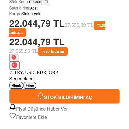
Stok Kodu
:
R-S300
Satış birimi
:
Adet
Kargo
:
Stokta yok
22.044,79 TL
27.555,99 TL
%
20
İndirim
22.044,79 TL
27.555,99 TL
%
20
İndirim
✓
TRY
,
USD
,
EUR
,
GBP
Seçenekler
:
Black
Titan
STOK BİLDİRİMİNİ AÇ
Fiyat Düşünce Haber Ver
Favorilere Ekle