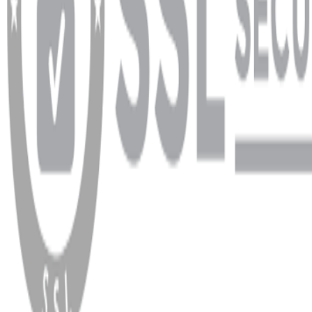
WhatsApp
Facebook
Instagram
YouTube
X
Copyright
2026
Dükkan Hifi
.
Tüm Hakları Saklıdır
Çerez Yönetimi
Kullanım Koşulları ve Gizlilik
KVKK Bildirimi