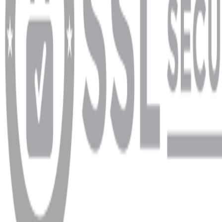
info@dukkanhifi.com
0850 441 40 44
Çalışma Saatleri:
Pazartesi - Cuma 09:30 - 19:30, Cumartesi 10:00 - 18:00
WhatsApp
Facebook
Instagram
YouTube
X