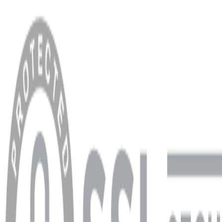
MENÜ
Anasayfa
Hakkımızda
Blog
MÜŞTERİ HİZMETLERİ
Hesabım
Sipariş Sorgulama
Banka Hesap Bilgileri
YARDIM VE DESTEK
Ödeme ve Teslimat Şartları
Garanti ve İade Şartları
info@dukkanhifi.com
0850 441 40 44