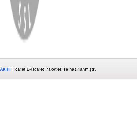
Copyright
2026
Dükkan Hifi
.
Tüm Hakları Saklıdır
Çerez Yönetimi
Kullanım Koşulları ve Gizlilik
KVKK Bildirimi
Akıllı
Ticaret
E-Ticaret Paketleri
ile hazırlanmıştır.
WhatsApp
0850 441 40 44