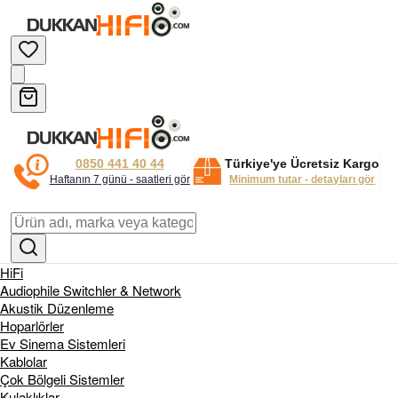
0850 441 40 44
Türkiye'ye Ücretsiz Kargo
Haftanın 7 günü - saatleri gör
Minimum tutar - detayları gör
HiFi
Audiophile Switchler & Network
Akustik Düzenleme
Hoparlörler
Ev Sinema Sistemleri
Kablolar
Çok Bölgeli Sistemler
Kulaklıklar