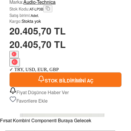
Marka
:
Audio-Technica
Stok Kodu
:
AT-LP3B
Satış birimi
:
Adet.
Kargo
:
Stokta yok
20.405,70 TL
20.405,70 TL
✓
TRY
,
USD
,
EUR
,
GBP
STOK BİLDİRİMİNİ AÇ
Fiyat Düşünce Haber Ver
Favorilere Ekle
Fırsat Kombini Componenti Buraya Gelecek