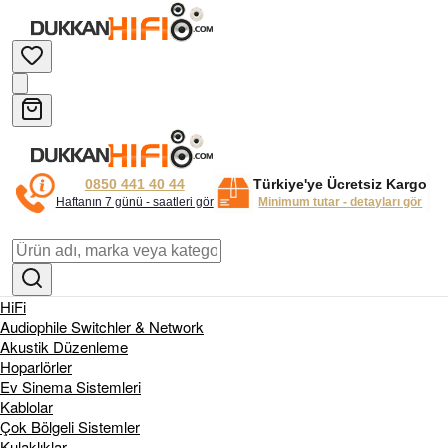
0850 441 40 44
Türkiye'ye Ücretsiz Kargo
Haftanın 7 günü - saatleri gör
Minimum tutar - detayları gör
HiFi
Audiophile Switchler & Network
Akustik Düzenleme
Hoparlörler
Ev Sinema Sistemleri
Kablolar
Çok Bölgeli Sistemler
Kulaklıklar