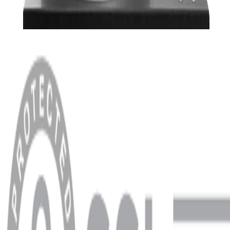
MENÜ
Anasayfa
Hakkımızda
Blog
MÜŞTERİ HİZMETLERİ
Hesabım
Sipariş Sorgulama
Banka Hesap Bilgileri
YARDIM VE DESTEK
Ödeme ve Teslimat Şartları
Garanti ve İade Şartları