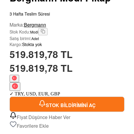
3 Hafta Teslim Süresi
Marka
:
Bergmann
Stok Kodu
:
Modi
Satış birimi
:
Adet
Kargo
:
Stokta yok
519.819,78 TL
519.819,78 TL
✓
TRY
,
USD
,
EUR
,
GBP
STOK BİLDİRİMİNİ AÇ
Fiyat Düşünce Haber Ver
Favorilere Ekle