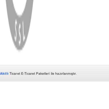
WhatsApp
Facebook
Instagram
YouTube
X
Copyright
2026
Dükkan Hifi
.
Tüm Hakları Saklıdır
Çerez Yönetimi
Kullanım Koşulları ve Gizlilik
KVKK Bildirimi
Akıllı
Ticaret
E-Ticaret Paketleri
ile hazırlanmıştır.
WhatsApp
0850 441 40 44