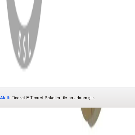
WhatsApp
Facebook
Instagram
YouTube
X
Copyright
2026
Dükkan Hifi
.
Tüm Hakları Saklıdır
Çerez Yönetimi
Kullanım Koşulları ve Gizlilik
KVKK Bildirimi
Akıllı
Ticaret
E-Ticaret Paketleri
ile hazırlanmıştır.
WhatsApp
0850 441 40 44