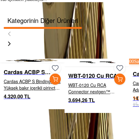
Kategorinin Diğer Ürünleri
00
Sa
Cardas ACBP S
C
WBT-0120 Cu RCA
Binding Post
M
Cardas ACBP S Binding Post
Connector
Ca
WBT-0120 Cu RCA
Yüksek bakır içerikli pirinçten
Adaptors
Connector nextgen™
üretilmiş kısa bağlantı
4.320,00 TL
Düz
14
serisinden Copper WBT-
%
3.694,26 TL
terminali (binding post).
Pi
0120 açılı RCA konnektör.
15
Terminaller gümüş/rodyum
per
Birinci sınıf malzemeleri en
kaplamalıdır, sıkma
bir
son teknolojiyle birleştiren bu
somunları...
has
konnektör, ödün verm...