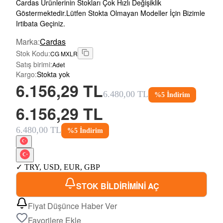
Cardas Ürünlerinin Stokları Çok Hızlı Değişiklik
Göstermektedir.Lütfen Stokta Olmayan Modeller İçin Bizimle
Irtibata Geçiniz.
Marka
:
Cardas
Stok Kodu
:
CG MXLR
Satış birimi
:
Adet
Kargo
:
Stokta yok
6.156,29 TL
6.480,00 TL
%
5
İndirim
6.156,29 TL
6.480,00 TL
%
5
İndirim
✓
TRY
,
USD
,
EUR
,
GBP
STOK BİLDİRİMİNİ AÇ
Fiyat Düşünce Haber Ver
Favorilere Ekle