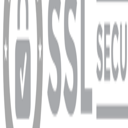
Garanti ve İade Şartları
info@dukkanhifi.com
0850 441 40 44
info@dukkanhifi.com
0850 441 40 44
Çalışma Saatleri:
Pazartesi - Cuma 09:30 - 19:30, Cumartesi 10:00 - 18:00