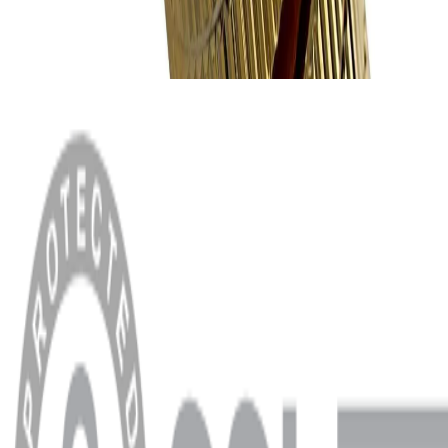
MENÜ
Anasayfa
Hakkımızda
Blog
MÜŞTERİ HİZMETLERİ
Hesabım
Sipariş Sorgulama
Banka Hesap Bilgileri
YARDIM VE DESTEK
Ödeme ve Teslimat Şartları