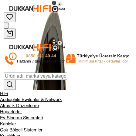
0850 441 40 44
Türkiye'ye Ücretsiz Kargo
Haftanın 7 günü - saatleri gör
Minimum tutar - detayları gör
HiFi
Audiophile Switchler & Network
Akustik Düzenleme
Hoparlörler
Ev Sinema Sistemleri
Kablolar
Çok Bölgeli Sistemler
Kulaklıklar