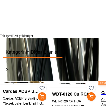
Tab içerikleri yükleniyor...
Kategorinin Diğer Ürünleri
00
Sa
Cardas ACBP S
C
WBT-0120 Cu RCA
Binding Post
M
Cardas ACBP S Binding Post
Connector
Ca
WBT-0120 Cu RCA
Yüksek bakır içerikli pirinçten
Adaptors