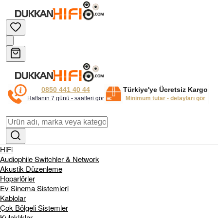
0850 441 40 44
Türkiye'ye Ücretsiz Kargo
Haftanın 7 günü - saatleri gör
Minimum tutar - detayları gör
HiFi
Audiophile Switchler & Network
Akustik Düzenleme
Hoparlörler
Ev Sinema Sistemleri
Kablolar
Çok Bölgeli Sistemler
Kulaklıklar