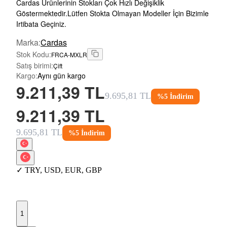
Cardas Ürünlerinin Stokları Çok Hızlı Değişiklik
Göstermektedir.Lütfen Stokta Olmayan Modeller İçin Bizimle
Irtibata Geçiniz.
Marka
:
Cardas
Stok Kodu
:
FRCA-MXLR
Satış birimi
:
Çift
Kargo
:
Aynı gün kargo
9.211,39 TL
9.695,81 TL
%
5
İndirim
9.211,39 TL
9.695,81 TL
%
5
İndirim
✓
TRY
,
USD
,
EUR
,
GBP
1