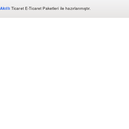
Akıllı
Ticaret
E-Ticaret Paketleri
ile hazırlanmıştır.
WhatsApp
0850 441 40 44