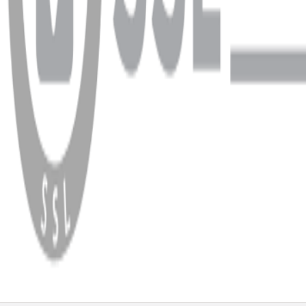
WhatsApp
Facebook
Instagram
YouTube
X
Copyright
2026
Dükkan Hifi
.
Tüm Hakları Saklıdır
Çerez Yönetimi
Kullanım Koşulları ve Gizlilik
KVKK Bildirimi