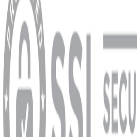
Hesabım
Sipariş Sorgulama
Banka Hesap Bilgileri
YARDIM VE DESTEK
Ödeme ve Teslimat Şartları
Garanti ve İade Şartları
info@dukkanhifi.com
0850 441 40 44
info@dukkanhifi.com
0850 441 40 44
Çalışma Saatleri:
Pazartesi - Cuma 09:30 - 19:30, Cumartesi 10:00 - 18:00