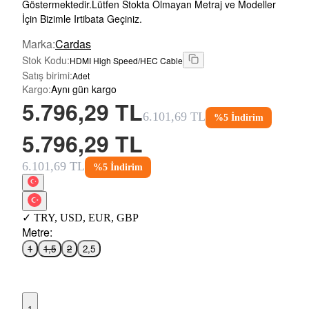
Göstermektedir.Lütfen Stokta Olmayan Metraj ve Modeller
İçin Bizimle Irtibata Geçiniz.
Marka
:
Cardas
Stok Kodu
:
HDMI High Speed/HEC Cable
Satış birimi
:
Adet
Kargo
:
Aynı gün kargo
5.796,29 TL
6.101,69 TL
%
5
İndirim
5.796,29 TL
6.101,69 TL
%
5
İndirim
✓
TRY
,
USD
,
EUR
,
GBP
Metre
:
1
1,5
2
2,5