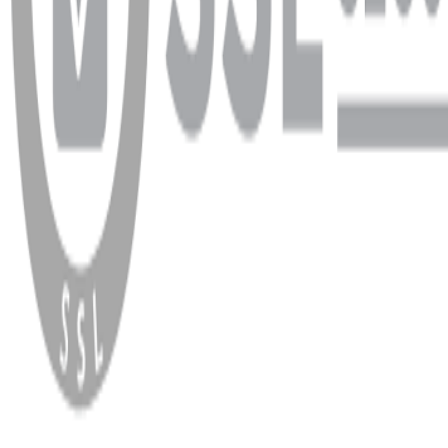
WhatsApp
Facebook
Instagram
YouTube
X
Copyright
2026
Dükkan Hifi
.
Tüm Hakları Saklıdır
Çerez Yönetimi
Kullanım Koşulları ve Gizlilik
KVKK Bildirimi