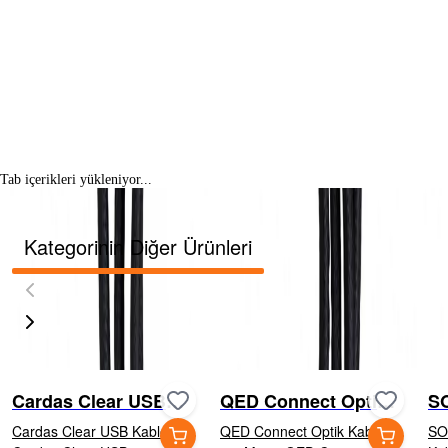
Tab içerikleri yükleniyor...
Kategorinin Diğer Ürünleri
Cardas Clear USB
QED Connect Optik
S
Kablosu
Kablo 1.5 Metre
Cardas Clear USB Kablosu
QED Connect Optik Kablo
SO