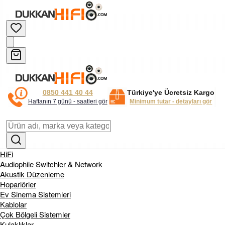
0850 441 40 44
Türkiye'ye Ücretsiz Kargo
Haftanın 7 günü - saatleri gör
Minimum tutar - detayları gör
HiFi
Audiophile Switchler & Network
Akustik Düzenleme
Hoparlörler
Ev Sinema Sistemleri
Kablolar
Çok Bölgeli Sistemler
Kulaklıklar