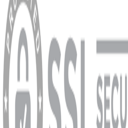
MÜŞTERİ HİZMETLERİ
Hesabım
Sipariş Sorgulama
Banka Hesap Bilgileri
YARDIM VE DESTEK
Ödeme ve Teslimat Şartları
Garanti ve İade Şartları
info@dukkanhifi.com
0850 441 40 44
info@dukkanhifi.com
0850 441 40 44
Çalışma Saatleri:
Pazartesi - Cuma 09:30 - 19:30, Cumartesi 10:00 - 18:00