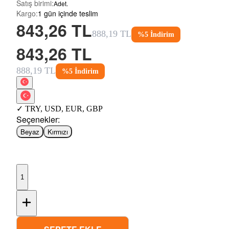
Satış birimi
:
Adet.
Kargo
:
1 gün içinde teslim
843,26 TL
888,19 TL
%
5
İndirim
843,26 TL
888,19 TL
%
5
İndirim
✓
TRY
,
USD
,
EUR
,
GBP
Seçenekler
:
Beyaz
Kırmızı
1