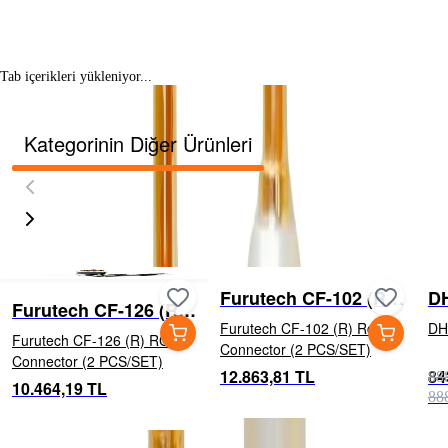
Tab içerikleri yükleniyor...
Kategorinin Diğer Ürünleri
Furutech CF-102 (R)
DH
Furutech CF-126 (R)
Rca Connector (2
B
Furutech CF-102 (R) Rca
DH
RCA Connector (2
Furutech CF-126 (R) RCA
PCS/SET)
Connector (2 PCS/SET)
PCS/SET)
Connector (2 PCS/SET)
12.863,81 TL
84
88
10.464,19 TL
88