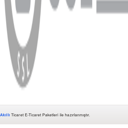
WhatsApp
Facebook
Instagram
YouTube
X
Copyright
2026
Dükkan Hifi
.
Tüm Hakları Saklıdır
Çerez Yönetimi
Kullanım Koşulları ve Gizlilik
KVKK Bildirimi
Akıllı
Ticaret
E-Ticaret Paketleri
ile hazırlanmıştır.