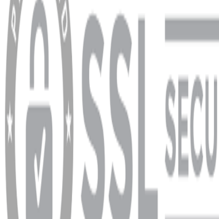
YARDIM VE DESTEK
Ödeme ve Teslimat Şartları
Garanti ve İade Şartları
info@dukkanhifi.com
0850 441 40 44
info@dukkanhifi.com
0850 441 40 44
Çalışma Saatleri:
Pazartesi - Cuma 09:30 - 19:30, Cumartesi 10:00 - 18:00