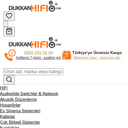
0850 441 40 44
Türkiye'ye Ücretsiz Kargo
Haftanın 7 günü - saatleri gör
Minimum tutar - detayları gör
HiFi
Audiophile Switchler & Network
Akustik Düzenleme
Hoparlörler
Ev Sinema Sistemleri
Kablolar
Çok Bölgeli Sistemler
Kulaklıklar