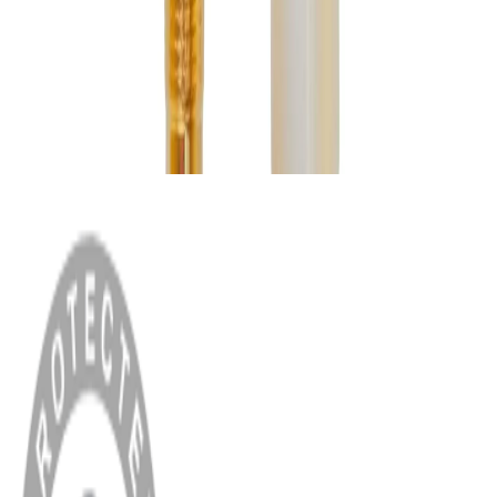
MENÜ
Anasayfa
Hakkımızda
Blog
MÜŞTERİ HİZMETLERİ
Hesabım
Sipariş Sorgulama
Banka Hesap Bilgileri