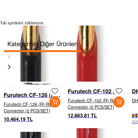
Tab içerikleri yükleniyor...
Kategorinin Diğer Ürünleri
Furutech CF-102 (R)
DH
Furutech CF-126 (R)
Rca Connector (2
B
Furutech CF-102 (R) Rca
DH
RCA Connector (2
Furutech CF-126 (R) RCA
PCS/SET)
Connector (2 PCS/SET)
PCS/SET)
Connector (2 PCS/SET)
12.863,81 TL
84
%
10.464,19 TL
88