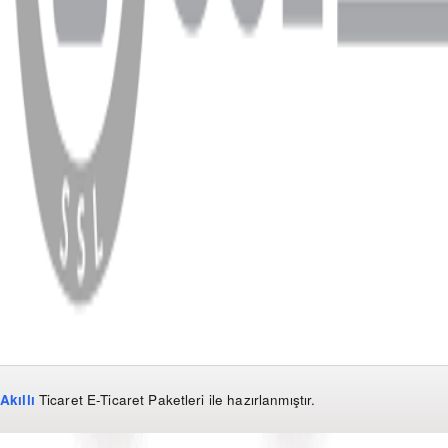
WhatsApp
Facebook
Instagram
YouTube
X
Copyright
2026
Dükkan Hifi
.
Tüm Hakları Saklıdır
Çerez Yönetimi
Kullanım Koşulları ve Gizlilik
KVKK Bildirimi
Akıllı
Ticaret
E-Ticaret Paketleri
ile hazırlanmıştır.