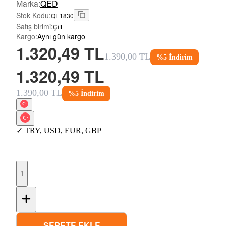
Marka
:
QED
Stok Kodu
:
QE1830
Satış birimi
:
Çift
Kargo
:
Aynı gün kargo
1.320,49 TL
1.390,00 TL
%
5
İndirim
1.320,49 TL
1.390,00 TL
%
5
İndirim
✓
TRY
,
USD
,
EUR
,
GBP
1
SEPETE EKLE