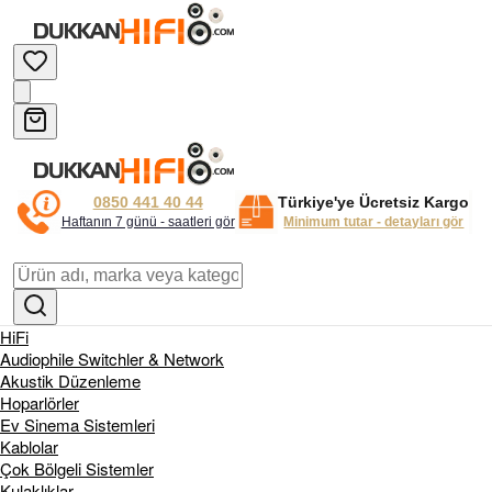
0850 441 40 44
Türkiye'ye Ücretsiz Kargo
Haftanın 7 günü - saatleri gör
Minimum tutar - detayları gör
HiFi
Audiophile Switchler & Network
Akustik Düzenleme
Hoparlörler
Ev Sinema Sistemleri
Kablolar
Çok Bölgeli Sistemler
Kulaklıklar