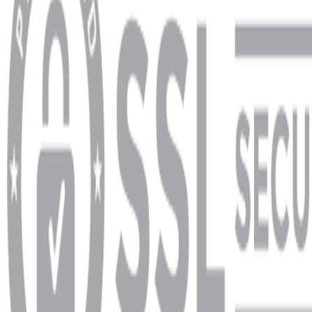
YARDIM VE DESTEK
Ödeme ve Teslimat Şartları
Garanti ve İade Şartları
info@dukkanhifi.com
0850 441 40 44
info@dukkanhifi.com
0850 441 40 44
Çalışma Saatleri:
Pazartesi - Cuma 09:30 - 19:30, Cumartesi 10:00 - 18:00