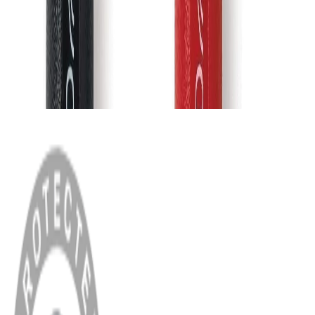
MENÜ
Anasayfa
Hakkımızda
Blog
MÜŞTERİ HİZMETLERİ
Hesabım
Sipariş Sorgulama
Banka Hesap Bilgileri