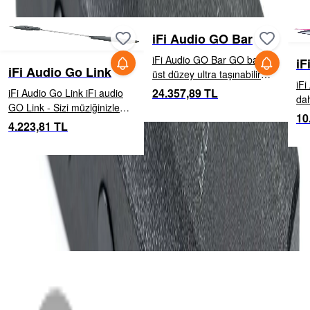
iFi Audio GO Bar
iFi Audio GO Bar GO bar, en
iF
iFi Audio Go Link
üst düzey ultra taşınabilir
iFi 
USB DAC/kulaklık amfimizdir.
24.357,89 TL
iFi Audio Go Link iFi audio
dah
İster işe gidip geliyor olun,
GO Link - Sizi müziğinizle
Diz
10
ister uzaktan veya
buluşturan kulaklık adaptörü
4.223,81 TL
tel
masanızda çalışıyor olun ya
Müziğinizle aranızdaki köprü
<1.
da sade...
Fark yaratan üstün ses
set
kalitesi Arada...
MENÜ