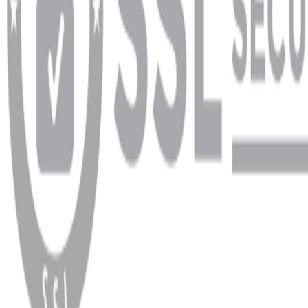
WhatsApp
Facebook
Instagram
YouTube
X
Copyright
2026
Dükkan Hifi
.
Tüm Hakları Saklıdır
Çerez Yönetimi
Kullanım Koşulları ve Gizlilik
KVKK Bildirimi