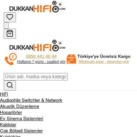
0850 441 40 44
Türkiye'ye Ücretsiz Kargo
Haftanın 7 günü - saatleri gör
Minimum tutar - detayları gör
HiFi
Audiophile Switchler & Network
Akustik Düzenleme
Hoparlörler
Ev Sinema Sistemleri
Kablolar
Çok Bölgeli Sistemler
Kulaklıklar