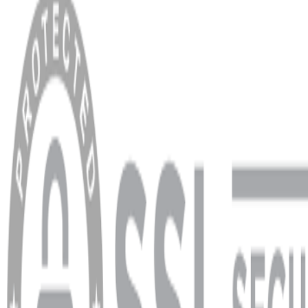
Anasayfa
Hakkımızda
Blog
MÜŞTERİ HİZMETLERİ
Hesabım
Sipariş Sorgulama
Banka Hesap Bilgileri
YARDIM VE DESTEK
Ödeme ve Teslimat Şartları
Garanti ve İade Şartları
info@dukkanhifi.com
0850 441 40 44
info@dukkanhifi.com
0850 441 40 44
Çalışma Saatleri:
Pazartesi - Cuma 09:30 - 19:30, Cumartesi 10:00 - 18:00