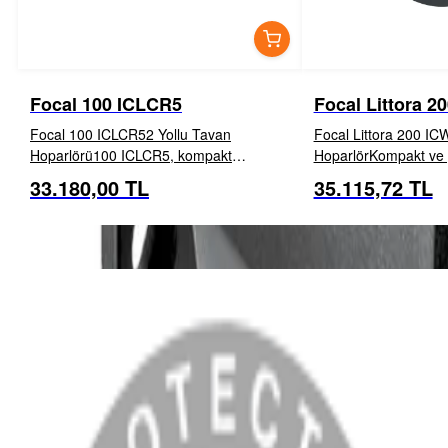
Focal 100 ICLCR5
Focal Littora 2
Focal 100 ICLCR52 Yollu Tavan
Focal Littora 200 ICW
Hoparlörü100 ICLCR5, kompakt
HoparlörKompakt ve g
boyutlara sahip, yüksek performanslı bir
20 cm hoparlör, IP65 se
33.180,00 TL
35.115,72 TL
İNCELE
EKLE
İNCELE
tavan hoparlörüdür. Geleneksel veya
diyaframı sayesinde 
duvara monte hoparlörlerle birlikte
maruz kalan tüm alanla
kullanıldığında, ev sineması...
Sağlam tasarımı...
MENÜ
Anasayfa
Hakkımızda
Blog