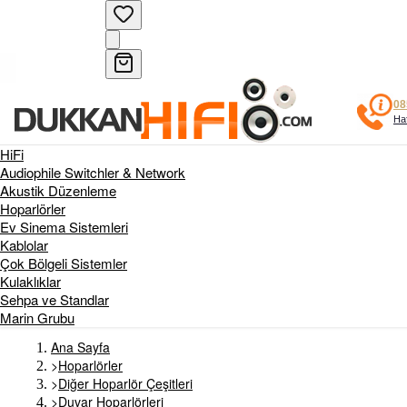
08
Haf
HiFi
Audiophile Switchler & Network
Akustik Düzenleme
Hoparlörler
Ev Sinema Sistemleri
Kablolar
Çok Bölgeli Sistemler
Kulaklıklar
Sehpa ve Standlar
Marin Grubu
Ana Sayfa
>
Hoparlörler
>
Diğer Hoparlör Çeşitleri
>
Duvar Hoparlörleri