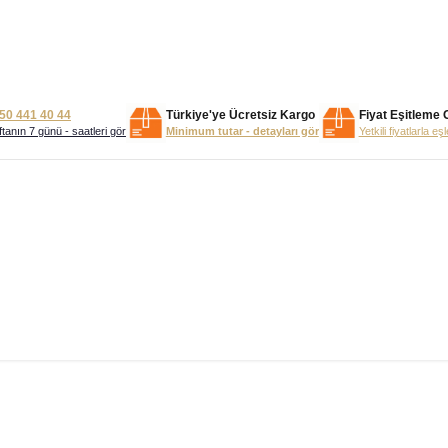
50 441 40 44
Türkiye'ye Ücretsiz Kargo
Fiyat Eşitleme 
tanın 7 günü - saatleri gör
Minimum tutar - detayları gör
Yetkili fiyatlarla eş