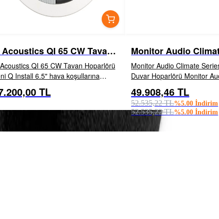
 Acoustics QI 65 CW Tavan
Monitor Audio Climat
oparlörü
CL2 S Duvar Hoparlö
Acoustics QI 65 CW Tavan Hoparlörü
Monitor Audio Climate Seri
ni Q Install 6.5" hava koşullarına
Duvar Hoparlörü Monitor Audio akustik
anıklı tavan içi hoparlör Bu yeni Q
ekibi tarafından, tüm premi
7.200,00 TL
49.908,46 TL
İNCELE
EKLE
İNCELE
EKL
stall 6.5" hava koşullarına dayanıklı
hoparlörlerde olduğu gibi aynı 
52.535,22 TL
%
5.00
İndirim
van i...
seslendirilip tasarlanan Cli...
52.535,22 TL
%
5.00
İndirim