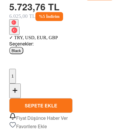
5.723,76 TL
6.025,00 TL
%
5
İndirim
✓
TRY
,
USD
,
EUR
,
GBP
Seçenekler
:
Black
1
SEPETE EKLE
Fiyat Düşünce Haber Ver
Favorilere Ekle