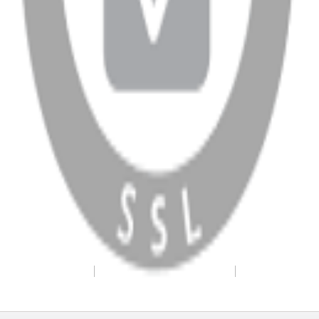
WhatsApp
Facebook
Instagram
YouTube
X
Copyright
2026
Dükkan Hifi
.
Tüm Hakları Saklıdır
Çerez Yönetimi
Kullanım Koşulları ve Gizlilik
KVKK Bildirimi