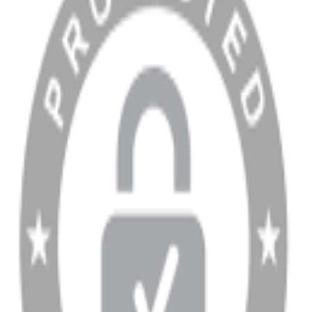
MÜŞTERİ HİZMETLERİ
Hesabım
Sipariş Sorgulama
Banka Hesap Bilgileri
YARDIM VE DESTEK
Ödeme ve Teslimat Şartları
Garanti ve İade Şartları
info@dukkanhifi.com
0850 441 40 44
info@dukkanhifi.com
0850 441 40 44
Çalışma Saatleri:
Pazartesi - Cuma 09:30 - 19:30, Cumartesi 10:00 - 18:00