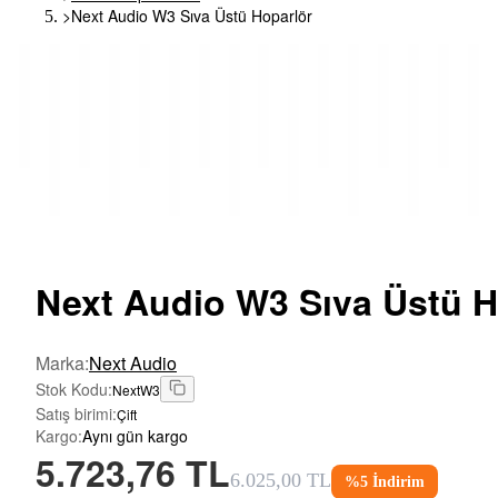
>
Next Audio W3 Sıva Üstü Hoparlör
Next
Audio W3 Sıva Üstü H
Marka
:
Next Audio
Stok Kodu
:
NextW3
Satış birimi
:
Çift
Kargo
:
Aynı gün kargo
5.723,76 TL
6.025,00 TL
%
5
İndirim