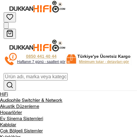
0850 441 40 44
Türkiye'ye Ücretsiz Kargo
Haftanın 7 günü - saatleri gör
Minimum tutar - detayları gör
HiFi
Audiophile Switchler & Network
Akustik Düzenleme
Hoparlörler
Ev Sinema Sistemleri
Kablolar
Çok Bölgeli Sistemler
Kulaklıklar