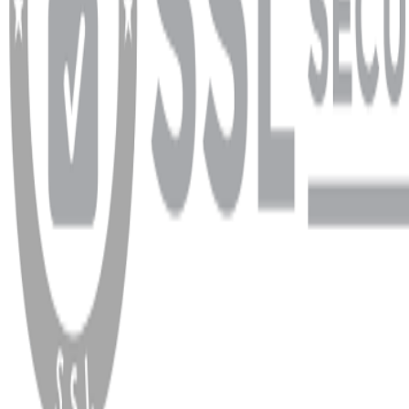
WhatsApp
Facebook
Instagram
YouTube
X
Copyright
2026
Dükkan Hifi
.
Tüm Hakları Saklıdır
Çerez Yönetimi
Kullanım Koşulları ve Gizlilik
KVKK Bildirimi