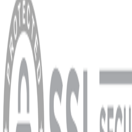
Anasayfa
Hakkımızda
Blog
MÜŞTERİ HİZMETLERİ
Hesabım
Sipariş Sorgulama
Banka Hesap Bilgileri
YARDIM VE DESTEK
Ödeme ve Teslimat Şartları
Garanti ve İade Şartları
info@dukkanhifi.com
0850 441 40 44
info@dukkanhifi.com
0850 441 40 44
Çalışma Saatleri:
Pazartesi - Cuma 09:30 - 19:30, Cumartesi 10:00 - 18:00