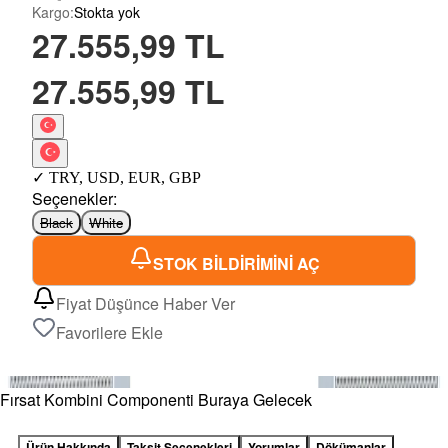
Kargo
:
Stokta yok
27.555,99 TL
27.555,99 TL
✓
TRY
,
USD
,
EUR
,
GBP
Seçenekler
:
Black
White
STOK BİLDİRİMİNİ AÇ
Fiyat Düşünce Haber Ver
Favorilere Ekle
Fırsat Kombini Componenti Buraya Gelecek
Ürün Hakkında
Taksit Seçenekleri
Yorumlar
Dökümanlar