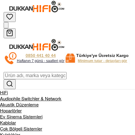
0850 441 40 44
Türkiye'ye Ücretsiz Kargo
Haftanın 7 günü - saatleri gör
Minimum tutar - detayları gör
HiFi
Audiophile Switchler & Network
Akustik Düzenleme
Hoparlörler
Ev Sinema Sistemleri
Kablolar
Çok Bölgeli Sistemler
Kulaklıklar