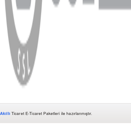
WhatsApp
Facebook
Instagram
YouTube
X
Copyright
2026
Dükkan Hifi
.
Tüm Hakları Saklıdır
Çerez Yönetimi
Kullanım Koşulları ve Gizlilik
KVKK Bildirimi
Akıllı
Ticaret
E-Ticaret Paketleri
ile hazırlanmıştır.
WhatsApp