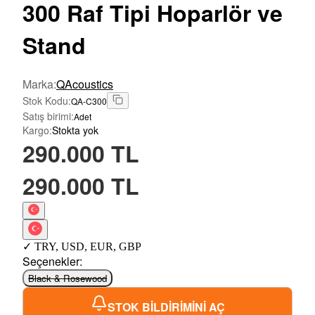
300 Raf Tipi Hoparlör ve
Stand
Marka
:
QAcoustics
Stok Kodu
:
QA-C300
Satış birimi
:
Adet
Kargo
:
Stokta yok
290.000 TL
290.000 TL
✓
TRY
,
USD
,
EUR
,
GBP
Seçenekler
:
Black & Rosewood
STOK BİLDİRİMİNİ AÇ