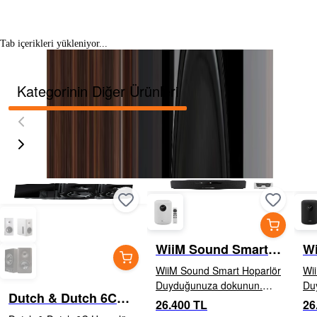
Tab içerikleri yükleniyor...
Kategorinin Diğer Ürünleri
WiiM Sound Smart
Wi
Hoparlör Black
Ho
WiiM Sound Smart Hoparlör
Wi
Duyduğunuza dokunun.
Du
Dutch & Dutch 6C
100W güçlü çıkış Zengin ve
100
26.400 TL
26
Hoparlör Gloss Black
detaylı ses için 4" woofer +
det