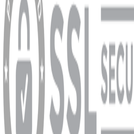
YARDIM VE DESTEK
Ödeme ve Teslimat Şartları
Garanti ve İade Şartları
info@dukkanhifi.com
0850 441 40 44
info@dukkanhifi.com
0850 441 40 44
Çalışma Saatleri:
Pazartesi - Cuma 09:30 - 19:30, Cumartesi 10:00 - 18:00