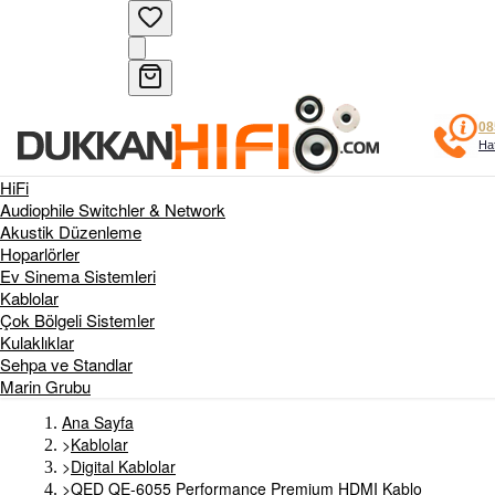
08
Haf
HiFi
Audiophile Switchler & Network
Akustik Düzenleme
Hoparlörler
Ev Sinema Sistemleri
Kablolar
Çok Bölgeli Sistemler
Kulaklıklar
Sehpa ve Standlar
Marin Grubu
Ana Sayfa
>
Kablolar
>
Digital Kablolar
>
QED QE-6055 Performance Premium HDMI Kablo