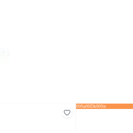
00
Sa
00
Dk
00
Sn