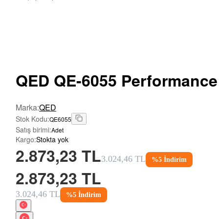
QED
QE-6055 Performance
Marka
:
QED
Stok Kodu
:
QE6055
Satış birimi
:
Adet
Kargo
:
Stokta yok
2.873,23 TL
3.024,46 TL
%
5
İndirim
2.873,23 TL
3.024,46 TL
%
5
İndirim