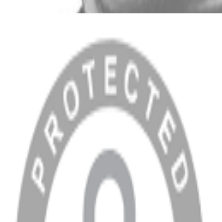
MENÜ
Anasayfa
Hakkımızda
Blog
MÜŞTERİ HİZMETLERİ
Hesabım
Sipariş Sorgulama
Banka Hesap Bilgileri
YARDIM VE DESTEK
Ödeme ve Teslimat Şartları
Garanti ve İade Şartları