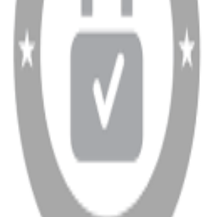
info@dukkanhifi.com
0850 441 40 44
info@dukkanhifi.com
0850 441 40 44
Çalışma Saatleri:
Pazartesi - Cuma 09:30 - 19:30, Cumartesi 10:00 - 18:00