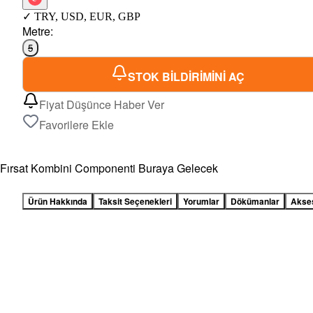
✓
TRY
,
USD
,
EUR
,
GBP
Metre
:
5
STOK BİLDİRİMİNİ AÇ
Fiyat Düşünce Haber Ver
Favorilere Ekle
Fırsat Kombini Componenti Buraya Gelecek
Ürün Hakkında
Taksit Seçenekleri
Yorumlar
Dökümanlar
Akse