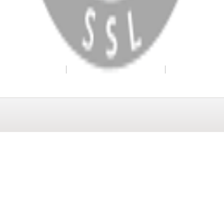
WhatsApp
Facebook
Instagram
YouTube
X
Copyright
2026
Dükkan Hifi
.
Tüm Hakları Saklıdır
Çerez Yönetimi
Kullanım Koşulları ve Gizlilik
KVKK Bildirimi
WhatsApp
0850 441 40 44