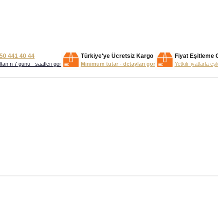
50 441 40 44
Türkiye'ye Ücretsiz Kargo
Fiyat Eşitleme 
tanın 7 günü - saatleri gör
Minimum tutar - detayları gör
Yetkili fiyatlarla eş