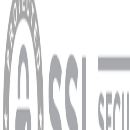
Hakkımızda
Blog
MÜŞTERİ HİZMETLERİ
Hesabım
Sipariş Sorgulama
Banka Hesap Bilgileri
YARDIM VE DESTEK
Ödeme ve Teslimat Şartları
Garanti ve İade Şartları
info@dukkanhifi.com
0850 441 40 44
info@dukkanhifi.com
0850 441 40 44
Çalışma Saatleri:
Pazartesi - Cuma 09:30 - 19:30, Cumartesi 10:00 - 18:00