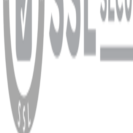
WhatsApp
Facebook
Instagram
YouTube
X
Copyright
2026
Dükkan Hifi
.
Tüm Hakları Saklıdır
Çerez Yönetimi
Kullanım Koşulları ve Gizlilik
KVKK Bildirimi