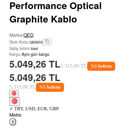
Performance Optical
Graphite Kablo
Marka
:
QED
Stok Kodu
:
QE6603
Satış birimi
:
Adet
Kargo
:
Aynı gün kargo
5.049,26 TL
5.315,00 TL
%
5
İndirim
5.049,26 TL
5.315,00 TL
%
5
İndirim
✓
TRY
,
USD
,
EUR
,
GBP
Metre
:
3