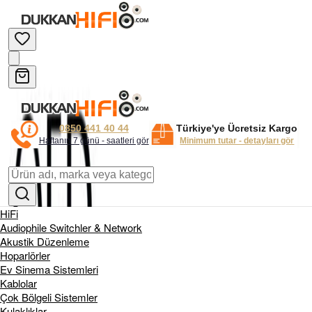
0850 441 40 44
Türkiye'ye Ücretsiz Kargo
Haftanın 7 günü - saatleri gör
Minimum tutar - detayları gör
HiFi
Audiophile Switchler & Network
Akustik Düzenleme
Hoparlörler
Ev Sinema Sistemleri
Kablolar
Çok Bölgeli Sistemler
Kulaklıklar