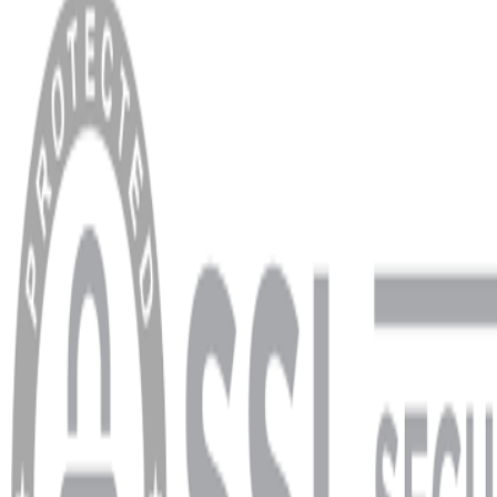
Anasayfa
Hakkımızda
Blog
MÜŞTERİ HİZMETLERİ
Hesabım
Sipariş Sorgulama
Banka Hesap Bilgileri
YARDIM VE DESTEK
Ödeme ve Teslimat Şartları
Garanti ve İade Şartları
info@dukkanhifi.com
0850 441 40 44
info@dukkanhifi.com
0850 441 40 44
Çalışma Saatleri:
Pazartesi - Cuma 09:30 - 19:30, Cumartesi 10:00 - 18:00