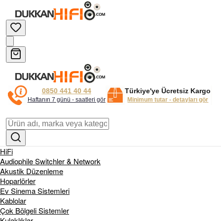
0850 441 40 44
Türkiye'ye Ücretsiz Kargo
Haftanın 7 günü - saatleri gör
Minimum tutar - detayları gör
HiFi
Audiophile Switchler & Network
Akustik Düzenleme
Hoparlörler
Ev Sinema Sistemleri
Kablolar
Çok Bölgeli Sistemler
Kulaklıklar