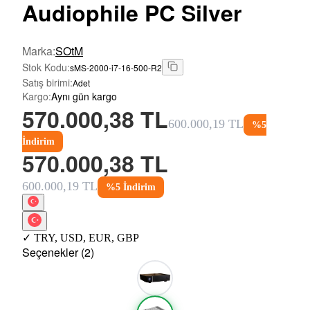
Audiophile PC Silver
Marka
:
SOtM
Stok Kodu
:
sMS-2000-i7-16-500-R2
Satış birimi
:
Adet
Kargo
:
Aynı gün kargo
570.000,38 TL
600.000,19 TL
%
5
İndirim
570.000,38 TL
600.000,19 TL
%
5
İndirim
✓
TRY
,
USD
,
EUR
,
GBP
Seçenekler (2)