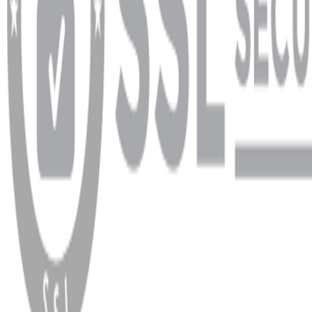
WhatsApp
Facebook
Instagram
YouTube
X
Copyright
2026
Dükkan Hifi
.
Tüm Hakları Saklıdır
Çerez Yönetimi
Kullanım Koşulları ve Gizlilik
KVKK Bildirimi